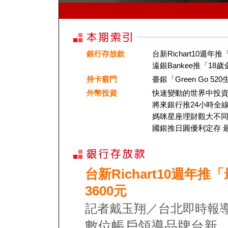
銀行存放款
台新Richart10週
遠銀Bankee推「18
持卡竅門
臺銀「Green Go 
外幣投資
快速變動的世界中投資
將來銀行推24小時全線
媽咪星座理財觀大不同
國銀推日圓優利定存 最
台新Richart10週年
3600元
記者戴玉翔／台北即時報導
數位帳戶領導品牌台新