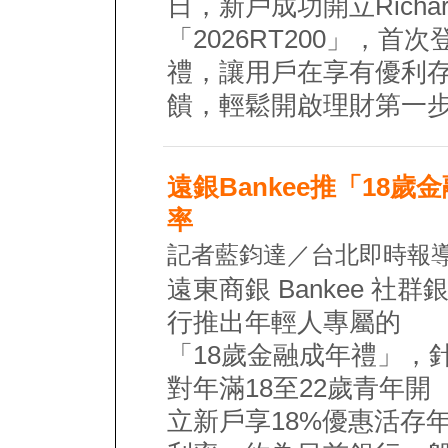
日，新戶成功開立Rich
「2026RT200」，首
禮，讓用戶在享有優利
饋，輕鬆開啟理財第一
遠銀Bankee推「18歲
率
記者藍鈞達／台北即時報導
遠東商銀 Bankee 社群
行推出年輕人專屬的
「18歲金融成年禮」，
對年滿18至22歲青年開
立新戶享18%優惠活存