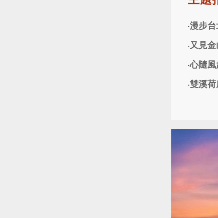
漫步台
‧
又見金
‧
心隨風
‧
雙溪荷
‧