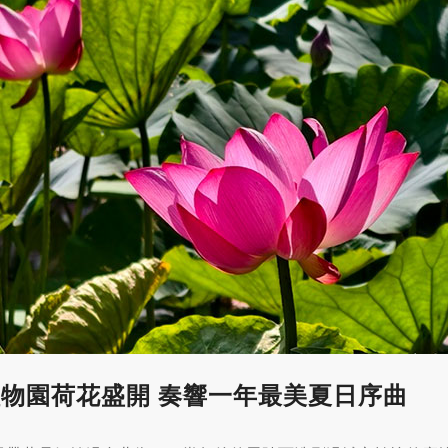
物園荷花盛開 奏響一年最美夏日序曲