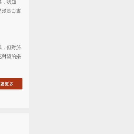
埃，我知
是漫長白晝
異，但對於
花對望的樂