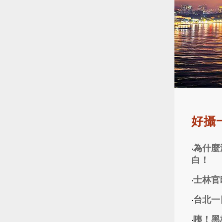
好攝一
為什麼
‧
白！
士林官
‧
台北一
‧
咦！黑
‧