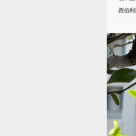
西伯利
‧