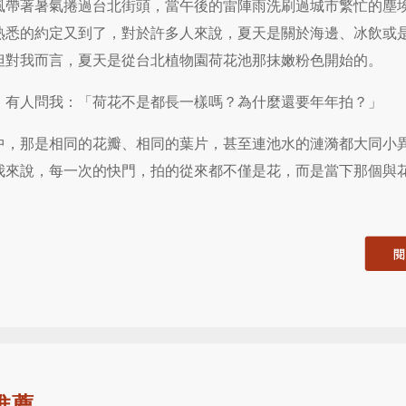
風帶著暑氣捲過台北街頭，當午後的雷陣雨洗刷過城市繁忙的塵
熟悉的約定又到了，對於許多人來說，夏天是關於海邊、冰飲或
但對我而言，夏天是從台北植物園荷花池那抹嫩粉色開始的。
，有人問我：「荷花不是都長一樣嗎？為什麼還要年年拍？」
中，那是相同的花瓣、相同的葉片，甚至連池水的漣漪都大同小
我來說，每一次的快門，拍的從來都不僅是花，而是當下那個與
推薦