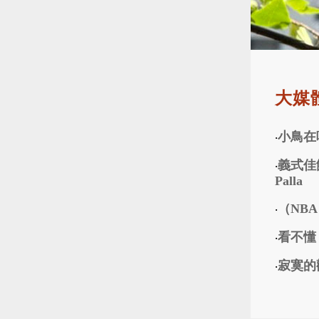
大媒體
小鳥在
‧
義式佳餚巡
‧
Palla
（NB
‧
看不懂
‧
寂寞的
‧