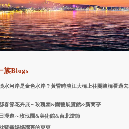
族Blogs
淡水河岸是金色水岸？黃昏時淡江大橋上往關渡橋看過去
邸春節花卉展～玫瑰園&園藝展覽館&新蘭亭
日漫遊～玫瑰園&美術館&台北燈節
枕藍鶲媽媽嘴裏的東東