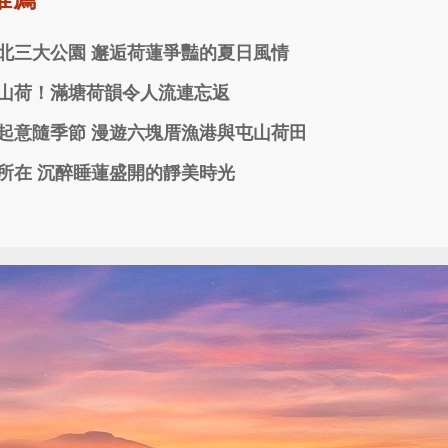
北三大公園 邂逅荷蓮爭豔的夏日風情
山荷！滿塘荷韻令人流連忘返
起意隨季節 漫遊六塊厝漁港與屯山荷田
所在 沉醉睡蓮盛開的靜美時光