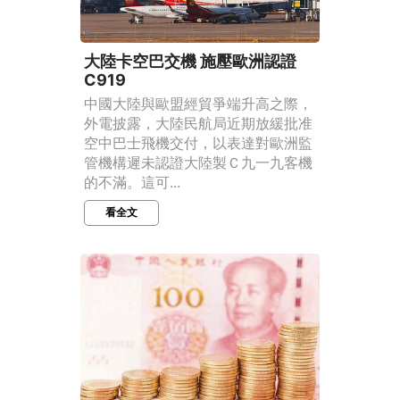
大陸卡空巴交機 施壓歐洲認證
C919
中國大陸與歐盟經貿爭端升高之際，
外電披露，大陸民航局近期放緩批准
空中巴士飛機交付，以表達對歐洲監
管機構遲未認證大陸製Ｃ九一九客機
的不滿。這可...
看全文