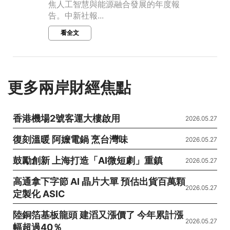
焦人工智慧與能源融合發展的年度報
告。中新社報...
看全文
更多兩岸財經焦點
香港機場2號客運大樓啟用
2026.05.27
復刻溫暖 阿嬤電鍋 烹台灣味
2026.05.27
鼓勵創新 上海打造「AI微短劇」重鎮
2026.05.27
高通拿下字節 AI 晶片大單 預估出貨百萬顆
2026.05.27
定製化 ASIC
陸銅箔基板龍頭 建滔又漲價了 今年累計漲
2026.05.27
幅超過40％