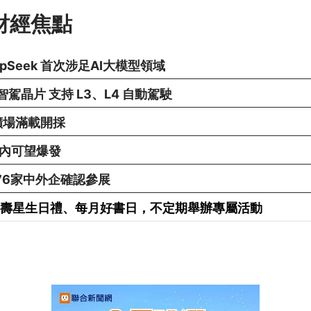
財經焦點
pSeek 首次涉足AI大模型領域
駕晶片 支持 L3、L4 自動駕駛
礦場滿載開採
年內可望爆發
676家中外企確認參展
享有壽星生日禮、每月好書日，不定期舉辦專屬活動