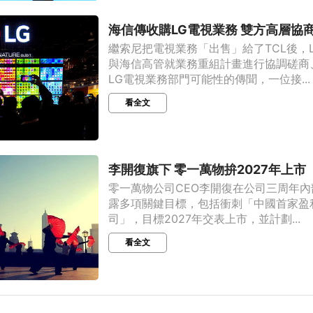
海信傳收購LG電視業務 雙方高層協
繼索尼把電視業務「出售」給了TCL後，
與海信高管就業務重組計畫進行協調磋商
LG電視業務部門可能性的傳聞，一位接...
看全文
李開復旗下 零一萬物拚2027年上市
零一萬物公司CEO李開復在公司三周年
露多項關鍵目標，包括衝刺「中國首家盈利的
司」，目標2027年交表上市，並計劃...
看全文