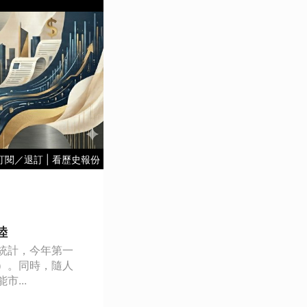
訂閱／退訂
|
看歷史報份
陸
統計，今年第一
）。同時，隨人
...