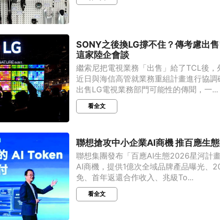
SONY之後換LG撐不住？傳考慮出售
這家陸企會談
繼索尼把電視業務「出售」給了TCL後，
近日與海信高管就業務重組計畫進行協調
出售LG電視業務部門可能性的傳聞，一...
看全文
聯想搶攻中小企業AI商機 推百應生
聯想集團發布「百應AI生態2026星河計
AI商機，提供1億次全域品牌產品曝光、2
免、首年返還合作收入、兆級To...
看全文