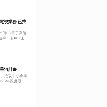
電視業務 已找
外傳LG電子高管
磋商、其中包括
態星河計畫
畫」搶攻中小企業
026年認證限