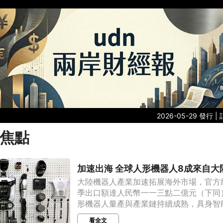
2026-05-29 發行 |
焦點
加速出海 全球人形機器人8成來自大
大陸機器人產業加速拓展海外市場，官方
季出口額達人民幣一一三點二億元（下同
形機器人量產與產業鏈持續成熟，具身智能市
看全文