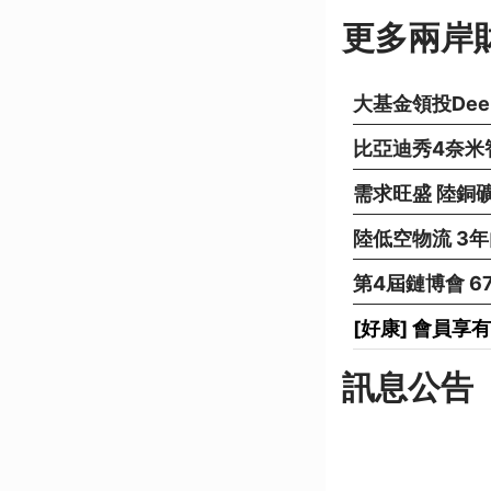
更多兩岸
大基金領投Dee
比亞迪秀4奈米智
需求旺盛 陸銅
陸低空物流 3
第4屆鏈博會 
[好康] 會員
訊息公告