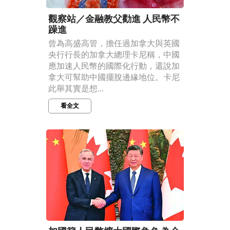
觀察站／金融教父勸進 人民幣不
躁進
曾為高盛高管，擔任過加拿大與英國
央行行長的加拿大總理卡尼稱，中國
應加速人民幣的國際化行動，還說加
拿大可幫助中國擺脫邊緣地位。卡尼
此舉其實是想...
看全文