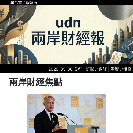
聯合電子報發行
2026-05-30 發行 |
訂閱／退訂
|
看歷史報份
兩岸財經焦點