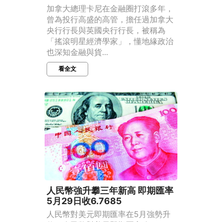
加拿大總理卡尼在金融圈打滾多年，
曾為投行高盛的高管，擔任過加拿大
央行行長與英國央行行長，被稱為
「搖滾明星經濟學家」，懂地緣政治
也深知金融與貨...
看全文
人民幣強升攀三年新高 即期匯率
5月29日收6.7685
人民幣對美元即期匯率在5月強勢升