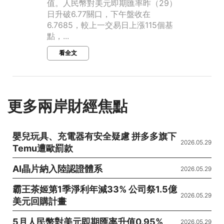
值。人民幣對美元即期匯率昨（29）
日升破6.77關口，下午盤收在
6.7685，較上一交易日上漲115個基
點，...
看全文
更多兩岸財經焦點
嬰兒玩具、充電器有安全疑慮 拼多多旗下
2026.05.29
Temu遭歐罰款
AI晶片納入陸認證體系
2026.05.29
霸王茶姬第1季淨利年減33% 公司祭1.5億
2026.05.29
美元回購計畫
5月人民幣對美元即期匯率升值0.95%
2026.05.29