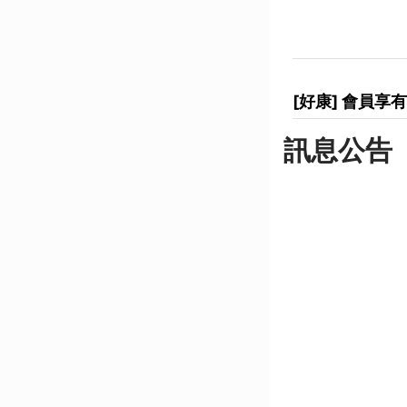
[好康] 會員
訊息公告