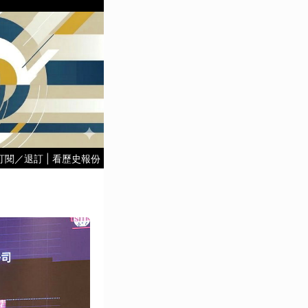
訂閱／退訂
|
看歷史報份