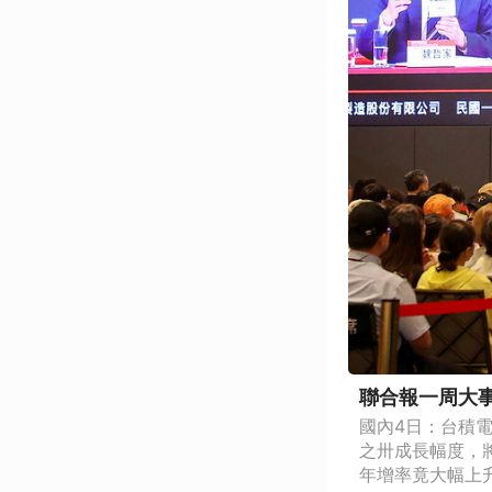
聯合報一周大事5
國內4日：台積
之卅成長幅度，
年增率竟大幅上升