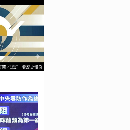
訂閱／退訂
|
看歷史報份