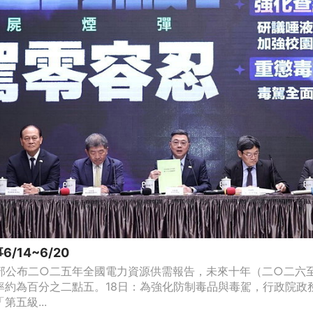
/14~6/20
濟部公布二○二五年全國電力資源供需報告，未來十年（二○二六
率約為百分之二點五。18日：為強化防制毒品與毒駕，行政院政
五級...