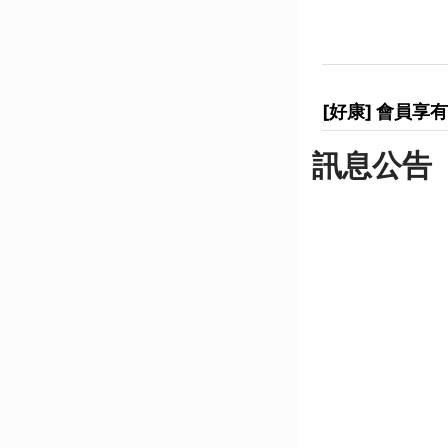
[好康] 會員
訊息公告