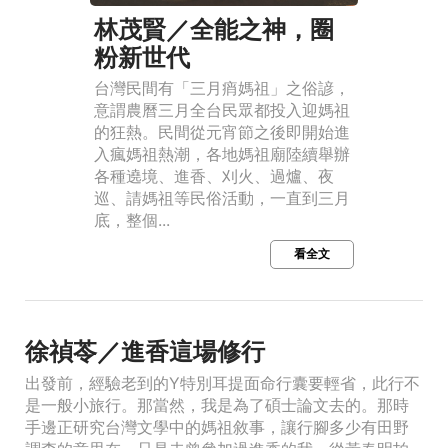
林茂賢／全能之神，圈
粉新世代
台灣民間有「三月痟媽祖」之俗諺，
意謂農曆三月全台民眾都投入迎媽祖
的狂熱。民間從元宵節之後即開始進
入瘋媽祖熱潮，各地媽祖廟陸續舉辦
各種遶境、進香、刈火、過爐、夜
巡、請媽祖等民俗活動，一直到三月
底，整個...
看全文
徐禎苓／進香這場修行
出發前，經驗老到的Y特別耳提面命行囊要輕省，此行不
是一般小旅行。那當然，我是為了碩士論文去的。那時
手邊正研究台灣文學中的媽祖敘事，讓行腳多少有田野