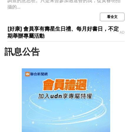
調查的意思在。只是未曾參加過進香的我，從黃春明拍
攝的...
看全文
[好康] 會員享有壽星生日禮、每月好書日，不定
AD
期舉辦專屬活動
訊息公告