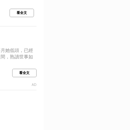
看全文
碎月她低頭，已經
之間，熟讀世事如
看全文
AD