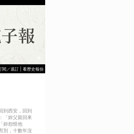
訂閱／退訂
|
看歷史報份
回到西安，回到
：「妳父親回來
「妳怨恨他
而別，十數年沒