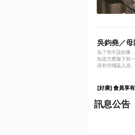
吳鈞堯／母
為了些不說的事
知道怎麼服下前
浪有些殘蕊入泥、更
[好康] 會員
訊息公告