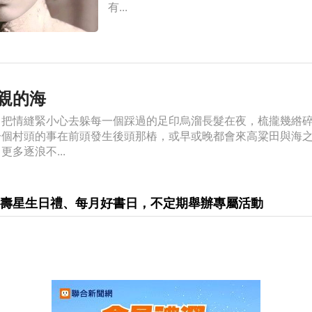
有...
親的海
，把情縫緊小心去躲每一個踩過的足印烏溜長髮在夜，梳攏幾綹
一個村頭的事在前頭發生後頭那樁，或早或晚都會來高粱田與海
多逐浪不...
享有壽星生日禮、每月好書日，不定期舉辦專屬活動