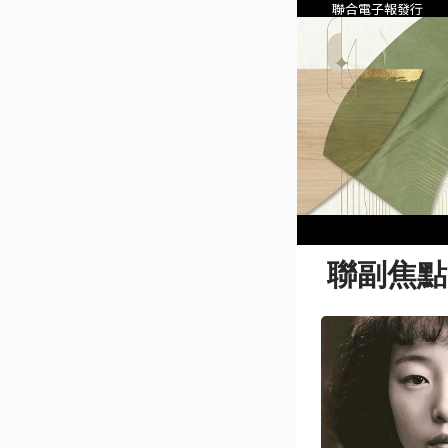
聯合電子報發行
聯副焦點