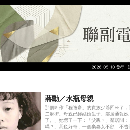
2026-05-10 發行 |
蔣勳／水瓶母親
那個叫作「程逸齋」的貴族少爺回來了，
二府街。母親已經結婚生子。鄰居通報她
了。」她愣了一下：「父親？」鄰居問：
嗎？」我也好奇，一個棄妻女不顧，不告