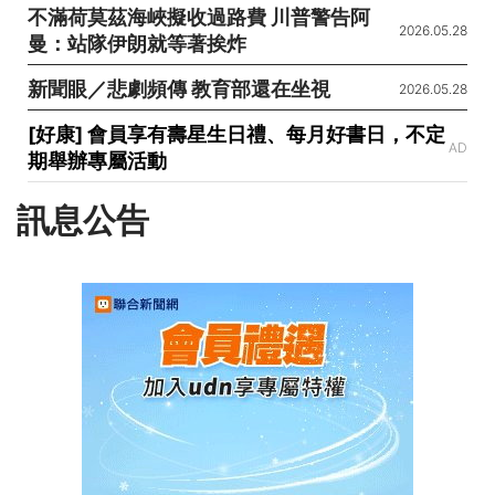
不滿荷莫茲海峽擬收過路費 川普警告阿
2026.05.28
曼：站隊伊朗就等著挨炸
新聞眼／悲劇頻傳 教育部還在坐視
2026.05.28
[好康] 會員享有壽星生日禮、每月好書日，不定
AD
期舉辦專屬活動
訊息公告