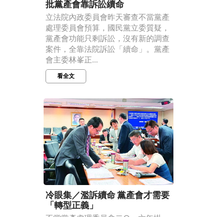
批黨產會靠訴訟續命
立法院內政委員會昨天審查不當黨產
處理委員會預算，國民黨立委質疑，
黨產會功能只剩訴訟，沒有新的調查
案件，全靠法院訴訟「續命」。黨產
會主委林峯正...
看全文
冷眼集／濫訴續命 黨產會才需要
「轉型正義」