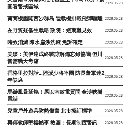
2026.05.28
圖看警戒區域
荷蘭機艦闖西沙群島 陸戰機掛載飛彈驅離
2026.05.28
在野質疑催生戰略 政院：短期難見效
2026.05.28
時效消滅 陳水扁涉洗錢 免訴確定
2026.05.28
美媒：美伊達成終戰諒解備忘錄協議 但川
2026.05.28
普需幾天考慮
香格里拉對話…陸派少將率團 防長董軍連2
2026.05.28
年缺席
馬辦風暴延燒！馬以南致電質問 金溥聰掛
2026.05.28
電話
兒童戶外遊具防熱傷害 北市擬訂標準
2026.05.28
再傳教師墜樓憾事 教團：長期制度警訊
2026.05.28