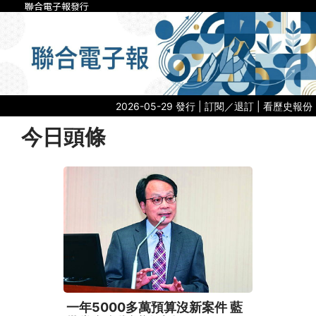
聯合電子報發行
2026-05-29 發行 |
訂閱／退訂
|
看歷史報份
今日頭條
一年5000多萬預算沒新案件 藍