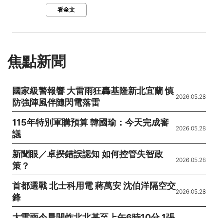
看全文
焦點新聞
國家級警報響 大雷雨狂轟基隆新北宜蘭 慎
2026.05.28
防強陣風伴隨閃電落雷
115年特別軍購預算 韓國瑜：今天完成審
2026.05.28
議
新聞眼／卓揆錯誤認知 如何控管失智政
2026.05.28
策？
首都選戰 北士科用電 蔣萬安 沈伯洋隔空交
2026.05.28
鋒
大雷雨今晨開炸北北基至上午6時10分 1張