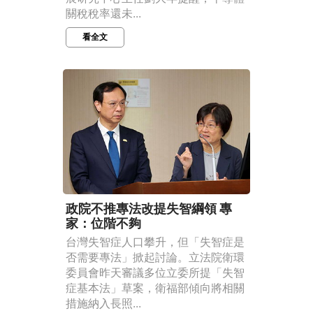
關稅稅率還未...
看全文
政院不推專法改提失智綱領 專
家：位階不夠
台灣失智症人口攀升，但「失智症是
否需要專法」掀起討論。立法院衛環
委員會昨天審議多位立委所提「失智
症基本法」草案，衛福部傾向將相關
措施納入長照...