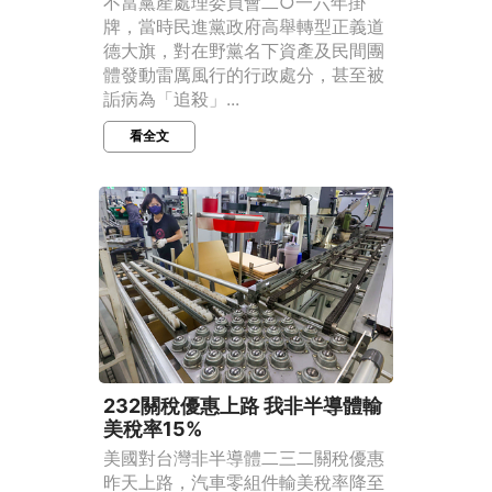
不當黨產處理委員會二○一六年掛
牌，當時民進黨政府高舉轉型正義道
德大旗，對在野黨名下資產及民間團
體發動雷厲風行的行政處分，甚至被
詬病為「追殺」...
看全文
232關稅優惠上路 我非半導體輸
美稅率15%
美國對台灣非半導體二三二關稅優惠
昨天上路，汽車零組件輸美稅率降至