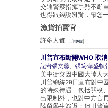
交通警察指揮手勢不斷
也得跟錢說掰掰，帶您
漁貨拍賣官
許多人都 ...
川普宣布斷開WHO 取
記者張文馨、張筠∕華盛頓
美中衝突因中國大陸人
川普總統29日宣布對中
的特殊待遇，包括關稅
出限制外，也對中方官
陸留學生簽證；但川普