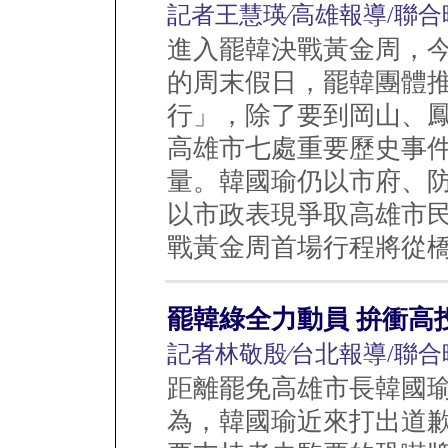
記者王慧瑛∕高雄報導/聯合
進入罷韓決戰黃金周，今
的周末假日，罷韓團體
行」，除了要到岡山、
高雄市七處重要歷史事
量。韓國瑜仍以市府、
以市政表現爭取高雄市民
戰黃金周首場行程將從橋頭
罷韓綠全力動員 拚衝高
記者林敬殷∕台北報導/聯合
距離罷免高雄市長韓國
為，韓國瑜近來打出道