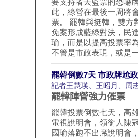
要支持者去監票的恐嚇
此，綠營在最後一周將
票。 罷韓與挺韓，雙方
免案形成藍綠對決，民
瑜，而是以提高投票率
不管是市政表現，或是一當選
罷韓倒數7天 市政牌尬
記者王慧瑛、王昭月、周志
罷韓陣營強力催票
罷韓投票倒數七天，高
電視說明會，領銜人陳
國瑜落跑不出席說明會