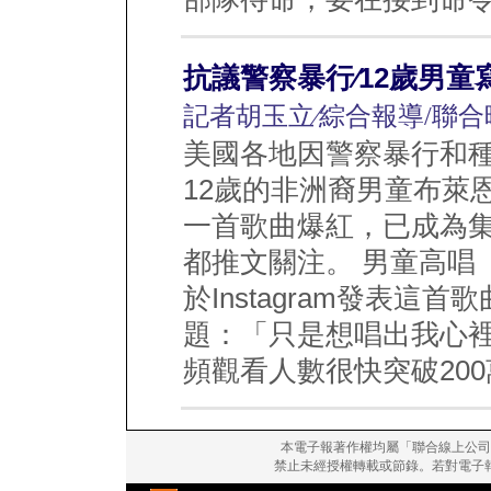
抗議警察暴行∕12歲男童
記者胡玉立∕綜合報導/聯合
美國各地因警察暴行和
12歲的非洲裔男童布萊恩特（
一首歌曲爆紅，已成為
都推文關注。 男童高唱
於Instagram發表
題：「只是想唱出我心
頻觀看人數很快突破200萬
本電子報著作權均屬「聯合線上公司
禁止未經授權轉載或節錄。若對電子