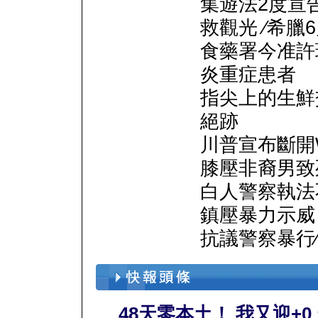
集遊法2度宣
救觀光 ∕希臘
食藥署今准許
炎重症患者
指尖上的生鮮
絕跡
川普宣布斷開
膝壓非裔男致
白人警察執法
鎮壓暴力示威
抗議警察暴行
48天零本土！ 我又迎+