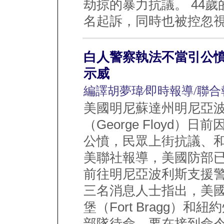
劫掠的暴力抗議。 44
名起訴，同時也被控忽視其
白人警察執法不當引公憤
示威
編譯胡夢瑋∕即時報導/聯合
美國明尼蘇達州明尼亞
（George Floyd
公憤，民眾上街抗議、
美聯社報導，美國防部
前往明尼亞波利斯支援警
三名消息人士指出，美
堡（Fort Bragg）和紐
部隊待命，要在接到命令後四