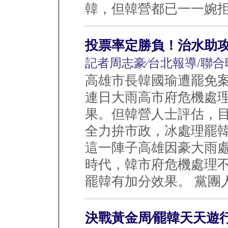
韓，但韓營都已一一婉拒，罷
投票率定勝負！治水助攻
記者周志豪∕台北報導/聯合
高雄市長韓國瑜遭罷免
連日大雨高市府危機處
果。但韓營人士評估，
全力拚市政，冰處理罷韓
這一陣子高雄因豪大雨
時代，韓市府危機處理
罷韓有加分效果。 黨團人
決戰黃金周∕罷韓天天遊