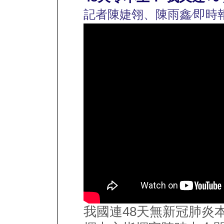
記者陳婕翎、陳雨鑫∕即時
我國連48天無新冠肺炎