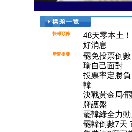
48天零本土！
快報頭條
好消息
罷免投票倒數
新聞提要
瑜自己面對
投票率定勝負
韓
決戰黃金周∕
牌護盤
罷韓綠全力動
罷韓倒數7天