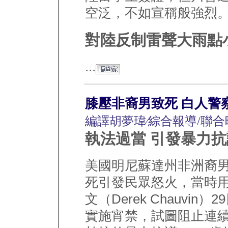
空泛，不如宣稱般強烈
對陸反制雷聲大雨點
...
膝壓非裔男致死 白人警
編譯胡夢瑋∕綜合報導/聯合
執法過當 引發暴力抗
美國明尼蘇達州非洲裔男子佛
死引發民眾怒火，當時
文（Derek Chauvi
實施宵禁，試圖阻止連