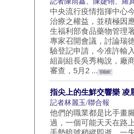
記者陳雨鑫、陳婕翎、羅真
中央流行疫情指揮中心
治療之權益，並積極因
生福利部食品藥物管理
專家召開會議，討論瑞德西韋
驗登記申請，今准許輸
組副組長吳秀梅說，廠商
審查，5月2 ...
指尖上的生鮮交響樂 凌
記者林麗玉/聯合報
他們的職業都是比手畫
過，一個可能天天在路
手勢暗號稍縱即逝，一