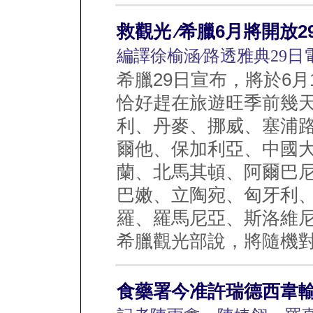
救觀光 ∕希臘6月將開放
編譯徐榆涵∕路透雅典29日
希臘29日宣布，將於6月
恰好趕在旅遊旺季前幾
利、丹麥、挪威、塞浦
爾他、保加利亞、中國
蘭、北馬其頓、阿爾巴
巴嫩、立陶宛、匈牙利
羅、羅馬尼亞、斯洛維
希臘觀光部說，將隨機對旅客
食藥署今准許瑞德西韋輸