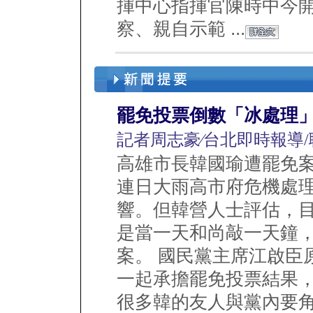
揮中心指揮官陳時中今
察、親自示範 ...
罷免投票倒數「冰處理」
記者周志豪∕台北即時報導
高雄市長韓國瑜遭罷免
連日大雨高市府危機處
響。但韓營人士評估，
是當一天和尚敲一天鐘
案。 國民黨主席江啟臣
一起承擔罷免投票結果
很多韓的友人與黨內要