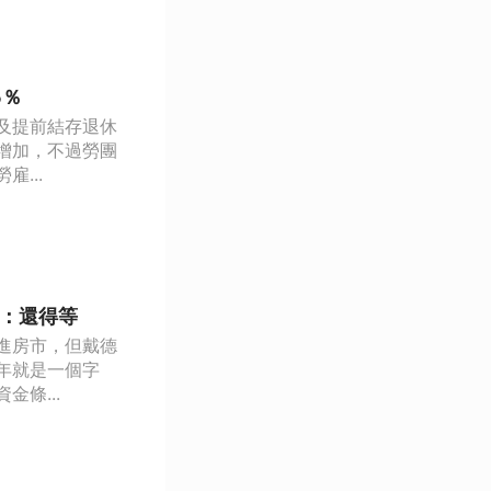
5％
及提前結存退休
增加，不過勞團
...
立：還得等
進房市，但戴德
年就是一個字
條...