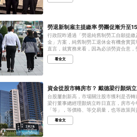
勞退新制雇主提繳率 勞團促漸升至1
行政院昨通過「勞退純舊制勞工自願提繳
金」方案，純舊制勞工退休金有機會實質
直言，就實務來看，因為必須勞資合意，勞雇
看全文
資金從股市轉房市？ 戴德梁行顏炳
台股屢創新高，市場關注股市獲利是否轉
梁行董事總經理顏炳立昨日直言，房市今
「等」，等價格、等交易量，也等政策與資金
看全文