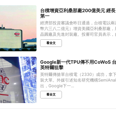
台積增資亞利桑那廠200億美元 經
第一
經濟部投資審議會昨日通過，台積電以兩
幣六三八二億元）增資美國亞利桑那廠，
晶圓廠及先進封裝廠。投審司官員表示，自二
看全文
Google新一代TPU傳不用CoWoS
英特爾狙擊
英特爾傳搶單台積電（2330）成功，拿下G
裝大單。外媒引述知名研究機構SemiAnal
出，Google下一...
看全文