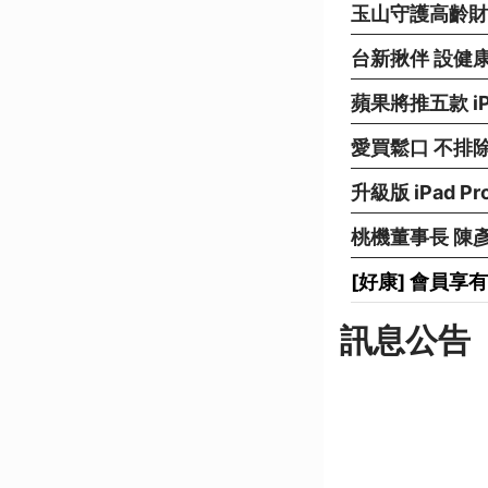
玉山守護高齡財
台新揪伴 設健
蘋果將推五款 i
愛買鬆口 不排
升級版 iPad P
桃機董事長 陳
[好康] 會員
訊息公告