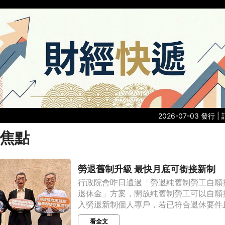
2026-07-03 發行 |
焦點
勞退舊制升級 最快月底可銜接新制
行政院會昨日通過「勞退純舊制勞工自願
退休金」方案，開放純舊制勞工可以自願
入勞退新制個人專戶，若已符合退休要件且參
看全文