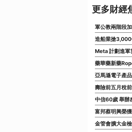
更多財經
軍公教兩階段加
造船業搶3,00
Meta 計劃
藥華藥新藥Rop
亞馬遜電子產品
壽險前五月稅前賺
中信60歲 舉
富邦蔡明興榮獲
金管會擴大金檢