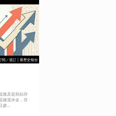
訂閱／退訂
|
看歷史報份
提繳及提前結存
提繳退休金，存
...