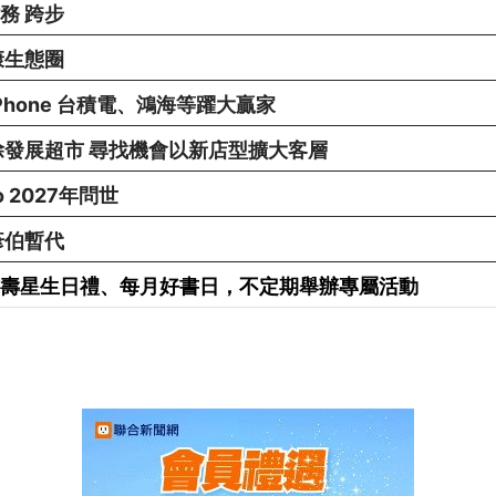
務 跨步
康生態圈
Phone 台積電、鴻海等躍大贏家
除發展超市 尋找機會以新店型擴大客層
ro 2027年問世
彥伯暫代
享有壽星生日禮、每月好書日，不定期舉辦專屬活動