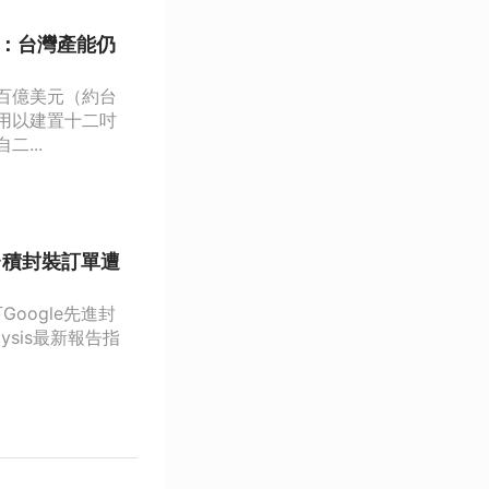
長：台灣產能仍
百億美元（約台
用以建置十二吋
...
 台積封裝訂單遭
oogle先進封
ysis最新報告指