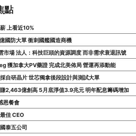
焦點
薪 上看近10%
0億國防大單 衝刺國艦國造商機
進軍雲市場 法人：科技巨頭的資源調度 而非需求衰退訊號
eg 獲加拿大PV藥證 完成北美佈局 營運再添動能
採自研晶片 世芯獨拿後段設計與測試大單
2,463億創高 5月底淨值3.9兆元 明年配息籌碼增加
辦感恩餐會
最佳 CEO
國泰五公司