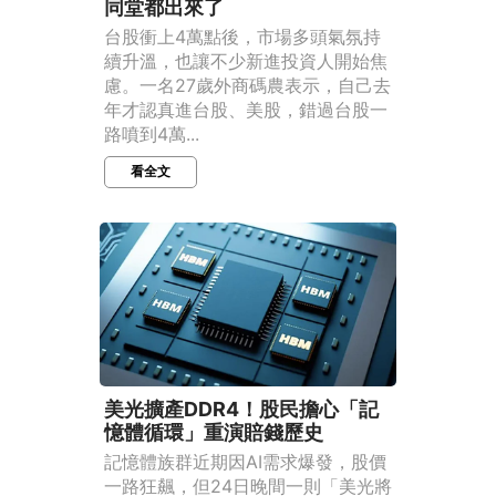
同堂都出來了
台股衝上4萬點後，市場多頭氣氛持
續升溫，也讓不少新進投資人開始焦
慮。一名27歲外商碼農表示，自己去
年才認真進台股、美股，錯過台股一
路噴到4萬...
看全文
美光擴產DDR4！股民擔心「記
憶體循環」重演賠錢歷史
記憶體族群近期因AI需求爆發，股價
一路狂飆，但24日晚間一則「美光將