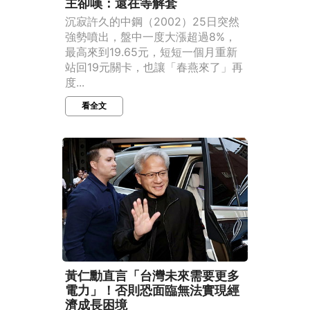
主卻嘆：還在等解套
沉寂許久的中鋼（2002）25日突然
強勢噴出，盤中一度大漲超過8%，
最高來到19.65元，短短一個月重新
站回19元關卡，也讓「春燕來了」再
度...
看全文
黃仁勳直言「台灣未來需要更多
電力」！否則恐面臨無法實現經
濟成長困境