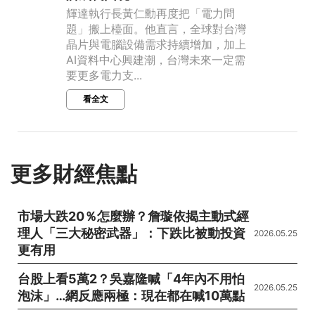
輝達執行長黃仁勳再度把「電力問
題」搬上檯面。他直言，全球對台灣
晶片與電腦設備需求持續增加，加上
AI資料中心興建潮，台灣未來一定需
要更多電力支...
看全文
更多財經焦點
市場大跌20％怎麼辦？詹璇依揭主動式經
理人「三大秘密武器」：下跌比被動投資
2026.05.25
更有用
台股上看5萬2？吳嘉隆喊「4年內不用怕
2026.05.25
泡沫」…網反應兩極：現在都在喊10萬點