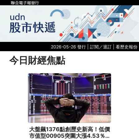
聯合電子報發行
2026-05-26 發行 |
訂閱／退訂
|
看歷史報份
今日財經焦點
大盤飆1376點創歷史新高！低價
市值型00905突圍大漲4.53％…