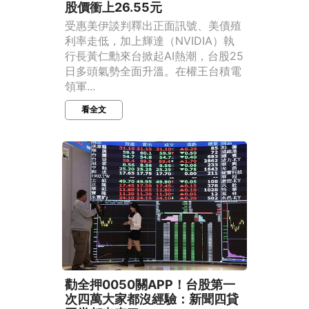
股價衝上26.55元
受惠美伊談判釋出正面訊號、美債殖
利率走低，加上輝達（NVIDIA）執
行長黃仁勳來台掀起AI熱潮，台股25
日多頭氣勢全面升溫。在權王台積電
領軍...
看全文
勸全押0050關APP！台股第一
次四萬大家都沒經驗：新聞四貸