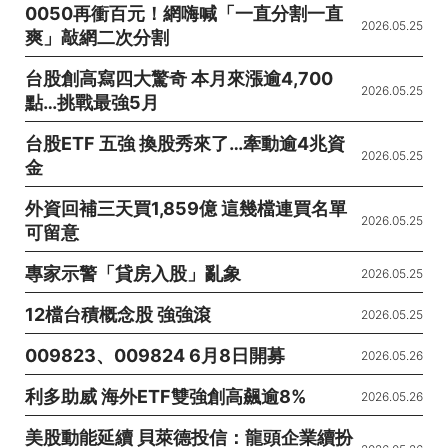
0050再衝百元！網嗨喊「一直分割一直
2026.05.25
爽」敲網二次分割
台股創高寫四大驚奇 本月來漲逾4,700
2026.05.25
點…挑戰最強5月
台股ETF 五強 換股秀來了…牽動逾4兆資
2026.05.25
金
外資回補三天買1,859億 這幾檔連買名單
2026.05.25
可留意
專家示警「貸房入股」亂象
2026.05.25
12檔台積概念股 強強滾
2026.05.25
009823、009824 6月8日開募
2026.05.26
利多助威 海外ETF雙強創高飆逾8%
2026.05.26
美股動能延續 貝萊德投信：龍頭企業續扮