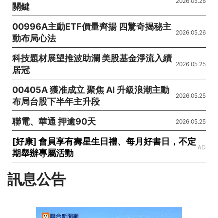
2026.05.26
關鍵
00996A主動ETF價量齊揚 四驚奇揭秘主
2026.05.26
動布局心法
科技題材展望推波助瀾 美股基金淨流入續
2026.05.25
居冠
00405A 獲准成立 聚焦 AI 升級浪潮主動
2026.05.25
布局台股下半年主升段
聯電、華通 押逾90天
2026.05.25
[好康] 會員享有壽星生日禮、每月好書日，不定
AD
期舉辦專屬活動
訊息公告