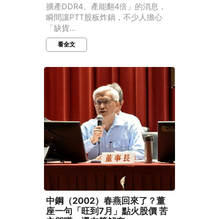
擴產DDR4、產能翻4倍」的消息，
瞬間讓PTT股板炸鍋，不少人擔心
「缺貨...
看全文
中鋼（2002）春燕回來了？董
座一句「旺到7月」點火股價 苦