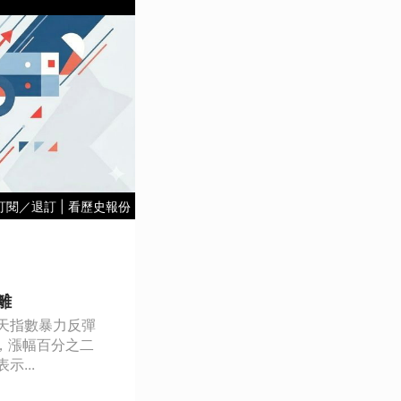
訂閱／退訂
|
看歷史報份
離
天指數暴力反彈
，漲幅百分之二
...