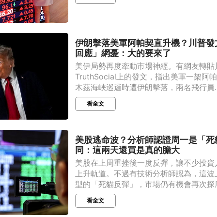
伊朗擊落美軍阿帕契直升機？川普發
回應」網憂：大的要來了
美伊局勢再度牽動市場神經。有網友轉貼
TruthSocial上的發文，指出美軍一架
木茲海峽巡邏時遭伊朗擊落，兩名飛行員..
看全文
美股逃命波？分析師認證周一是「死
同：這兩天還買是真的膽大
美股在上周重挫後一度反彈，讓不少投資
上升軌道。不過有技術分析師認為，這波
型的「死貓反彈」，市場仍有機會再次探底。
看全文