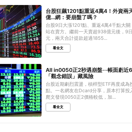
台股狂飆1201點重返4萬4！外資兩天
億…網：要崩盤了嗎？
台股9日大漲1201點、重返4萬4千點大
站在賣方。繼前一天賣超938億元後，9日
元，兩天合計提款超過1855...
看全文
All in0050正2秒遇崩盤⋯帳面虧
「觀念錯誤」藏風險
台股近期劇烈震盪，槓桿型ETF再度成為
點。一名網友在Dcard分享，原本打算投
爬文發現0050正2價格較低，加...
看全文