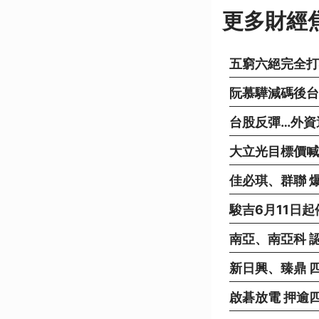
更多財經
五窮六絕完全打
阮慕驊減碼後台
台股反彈…外資
大立光目標價喊到
佳必琪、群聯 
駿吉6月11日
南亞、南亞科 
新日興、臻鼎 
啟碁放電 押逾