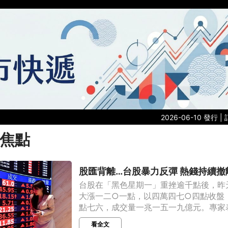
2026-06-10 發行 |
焦點
股匯背離…台股暴力反彈 熱錢持續撤
台股在「黑色星期一」重挫逾千點後，昨
大漲一二○一點，以四萬四七○四點收盤
點七六，成交量一兆一五一九億元。專家表示
看全文