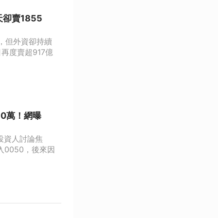
卻賣1855
關，但外資卻持續
再度賣超917億
近60萬！網曝
投資人討論焦
入0050，後來因