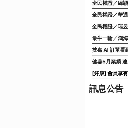
全民權證／緯穎
全民權證／華通
全民權證／瑞昱 
最牛一輪／鴻海
技嘉 AI 訂單
健鼎5月業績 
[好康] 會員
訊息公告