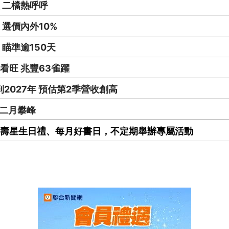
 二檔熱呼呼
 選價內外10%
瞄準逾150天
看旺 兆豐63雀躍
看到2027年 預估第2季營收創高
連二月攀峰
享有壽星生日禮、每月好書日，不定期舉辦專屬活動