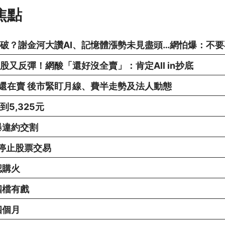
焦點
破？謝金河大讚AI、記憶體漲勢未見盡頭…網怕爆：不要
股又反彈！網酸「還好沒全賣」：肯定All in抄底
還在賣 後市緊盯月線、費半走勢及法人動態
5,325元
爆違約交割
起停止股票交易
認購火
四檔有戲
四個月