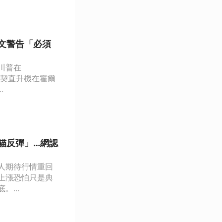
文警告「必須
川普在
阿帕契直升機在霍爾
.
貓反彈」…網認
人期待行情重回
上漲恐怕只是典
...