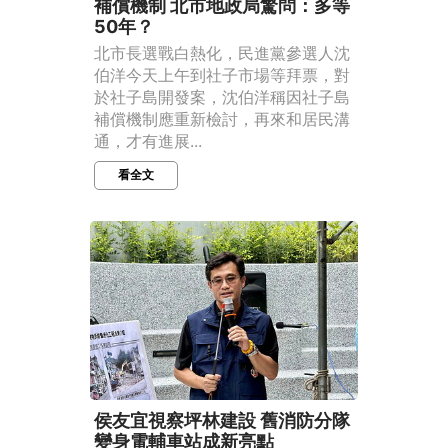
補償機制 北市地政局驚問：多等
50年？
北市長選戰白熱化，民進黨參選人沈
伯洋今天上午到社子市場等拜票，對
於社子島開發案，沈伯洋稱因社子島
補償機制應重新檢討，再來和居民溝
通，才有進展...
看全文
侯友宜視察坪林建設 舊消防分隊
變身電輔車站成新亮點