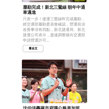
履勘完成！新北三鶯線 朝年中通
車邁進
只差一步！捷運三鶯線昨完成履勘，
經交通部履勘委員會確認，營運前須
改善事項有四點，新北捷運局、新北
捷運公司表示，盡速調整後向交通部
申請營運許可...
看全文
沈伯洋轟蔣市府讓公務員加班