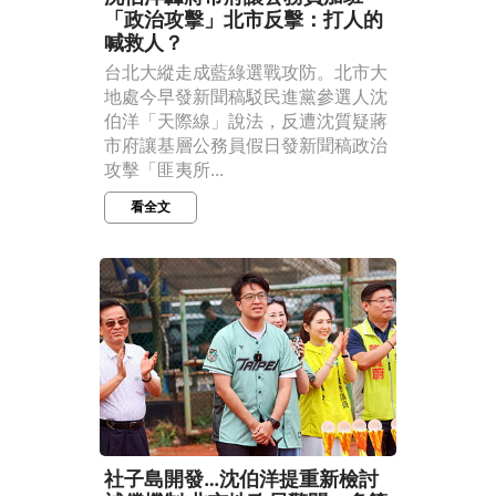
「政治攻擊」北市反擊：打人的
喊救人？
台北大縱走成藍綠選戰攻防。北市大
地處今早發新聞稿駁民進黨參選人沈
伯洋「天際線」說法，反遭沈質疑蔣
市府讓基層公務員假日發新聞稿政治
攻擊「匪夷所...
看全文
社子島開發…沈伯洋提重新檢討