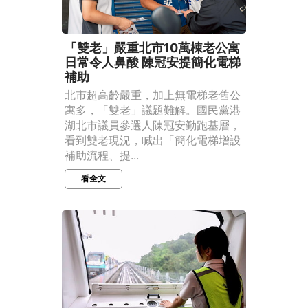
「雙老」嚴重北市10萬棟老公寓
日常令人鼻酸 陳冠安提簡化電梯
補助
北市超高齡嚴重，加上無電梯老舊公
寓多，「雙老」議題難解。國民黨港
湖北市議員參選人陳冠安勤跑基層，
看到雙老現況，喊出「簡化電梯增設
補助流程、提...
看全文