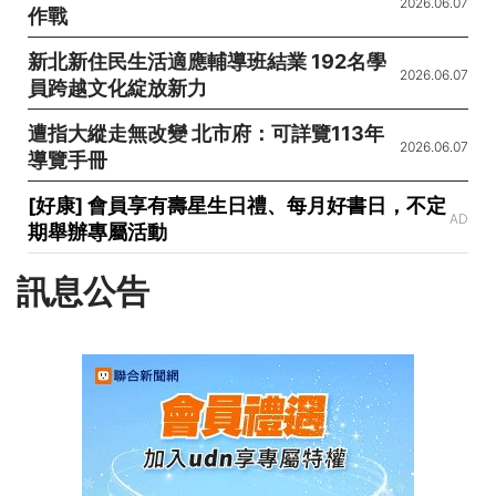
2026.06.07
作戰
新北新住民生活適應輔導班結業 192名學
2026.06.07
員跨越文化綻放新力
遭指大縱走無改變 北市府：可詳覽113年
2026.06.07
導覽手冊
[好康] 會員享有壽星生日禮、每月好書日，不定
AD
期舉辦專屬活動
訊息公告