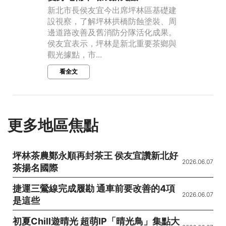
新北市長侯友宜今出席坪林區基礎建
設視察，了解坪林拱橋防蝕塗裝、周
邊道路改善及舊消防分隊活化成果。
侯友宜表示，坪林是新北重要茶鄉與
觀光據點，市...
看全文
更多地區焦點
坪林茶農鄭永順再封茶王 侯友宜讚新北好
2026.06.07
茶揚名國際
捷運三鶯線完成履勘 通車前要改善的4項
2026.06.07
是這些
初夏Chill遊晴光 超萌IP「晴光鳥」集點大