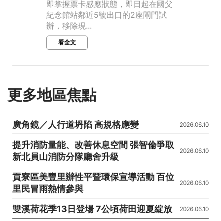
即掌握票卡感應狀態，即日起在國父
紀念館站鄰近5號出口的2座閘門試
辦，移除現...
看全文
更多地區焦點
廣角鏡／人行道坍陷 高規格應變
2026.06.10
提升消防量能、改善休息空間 張智倫爭取
2026.06.10
新北員山消防分隊廳舍升級
貢寮區美豐里辦性平暨環保宣導活動 百位
2026.06.10
里民冒雨熱情參與
雙溪荷花季13日登場 7公頃荷田迎夏綻放
2026.06.10