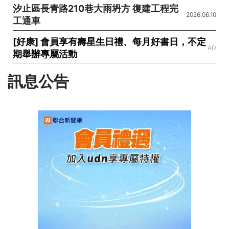
汐止區長青路210巷大雨坍方 復建工程完
2026.06.10
工通車
[好康] 會員享有壽星生日禮、每月好書日，不定
AD
期舉辦專屬活動
訊息公告