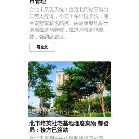
市管理
台北市又現天坑！捷運北門站三號出
口旁人行道，今日上午出現天坑，連
台電變電箱也陷落。由於事發地點土
地屬鐵道局管轄，鐵道局晚間也發
聲，強調該處目...
看全文
北市培英社宅基地埋廢棄物 都發
局：檢方已簽結
台北市規劃在中山區興建培英社宅，