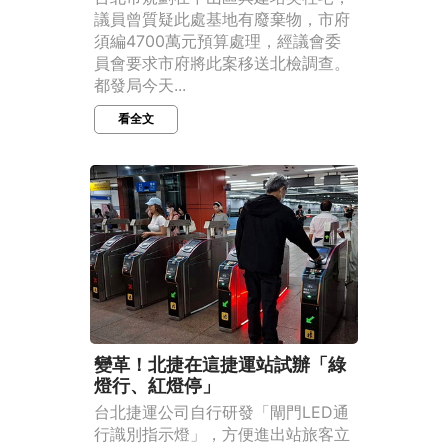
議員曾質疑此處基地有廢棄物，市府
須編4700萬元預算處理，經議會委
員會要求市府將此案移送北檢調查。
都發局今天...
看全文
變革！北捷在這捷運站試辦「綠
燈行、紅燈停」
台北捷運公司自行研發「閘門LED通
行識別指示燈」，方便進出站旅客立