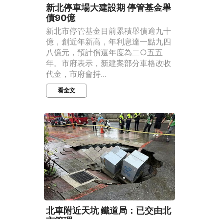
新北停車場大建設期 停管基金舉
債90億
新北市停管基金目前累積舉債逾九十
億，創近年新高，年利息達一點九四
八億元，預計償還年度為二○五五
年。市府表示，新建案部分車格改收
代金，市府會持...
看全文
北車附近天坑 鐵道局：已交由北