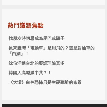
熱門議題焦點
找朋友時切忌成為尾巴或驢子
‧
原來臺灣「電動車」是用飛的？這是對油車的
‧
「白嫖」！
沈伯洋選台北的廢話理論真多
‧
韓國人高喊滅中共？！
‧
《大濛》白色恐怖只是生硬疏離的布景
‧