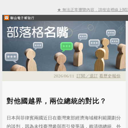
★ 無法正常瀏覽內容，請按這裡線上閱
2026/06/11
訂閱／退訂
看歷史報份
對他國越界，兩位總統的對比？
日本與菲律賓兩國近日在臺灣東部經濟海域權利範圍劃分
的談判，因為未找臺灣參與而引發爭議，賴清德總統、外