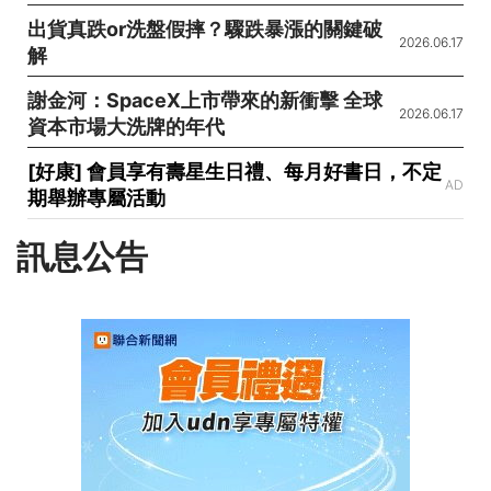
出貨真跌or洗盤假摔？驟跌暴漲的關鍵破
2026.06.17
解
謝金河：SpaceX上市帶來的新衝擊 全球
2026.06.17
資本市場大洗牌的年代
[好康] 會員享有壽星生日禮、每月好書日，不定
AD
期舉辦專屬活動
訊息公告