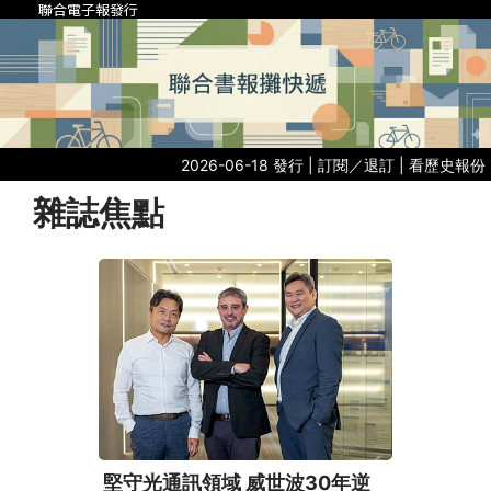
聯合電子報發行
2026-06-18 發行 |
訂閱／退訂
|
看歷史報份
雜誌焦點
堅守光通訊領域 威世波30年逆