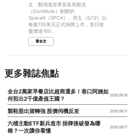
文．鄭鴻達世界首富馬斯克
（ElonMusk）創辦的
SpaceX（SPCX），周五（6/12）以
每股135美元正式掛牌上市，首日收
盤價達160...
看全文
更多雜誌焦點
全台2萬家早餐店比超商還多！巷口阿姨如
2026.06.16
何煎出2千億產值王國？
製鞋股出貨轉強 股價伺機反攻
2026.06.17
六檔主動ETF新兵造市 掛牌後破發為哪
2026.06.17
樁？一次讓你看懂