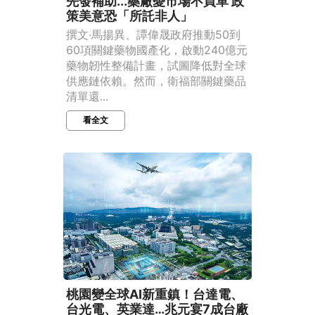
先發補助...藥廠憂市場不買單 政
策美意恐「所託非人」
撰文‧馬揚異、譚偉晟政府推動50到
60項關鍵藥物國產化，啟動240億元
藥物韌性整備計畫，試圖降低對全球
供應鏈依賴。然而，衛福部關鍵藥品
清單還...
看全文
桃園變全球AI新重鎮！台達電、
台光電、英業達…兆元宴7成台廠