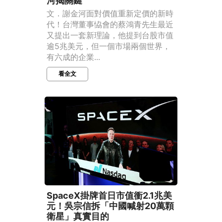
河揭關鍵
文．謝金河面對價值重新定價的新時
代！台灣董事恊會的蔡鴻青先生最近
又提出一套新理論，他提到台股市值
逾5兆美元，但一個市場兩個世界，
有六成的企業...
看全文
SpaceX掛牌首日市值衝2.1兆美
元！吳宗信拆「中國喊射20萬顆
衛星」真實目的