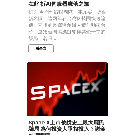
在此 拆AI伺服器魔毯之旅
撰文‧今周刊編輯團隊「兆元宴」這個
新名詞，這兩年在台灣科技圈快速流
傳。它指的是輝達創辦人黃仁勳來台
時，邀集台灣供應鏈夥伴共聚一堂的
飯局。若只...
看全文
Space X上市被說史上最大龐氏
騙局 為何投資人爭相投入？謝金