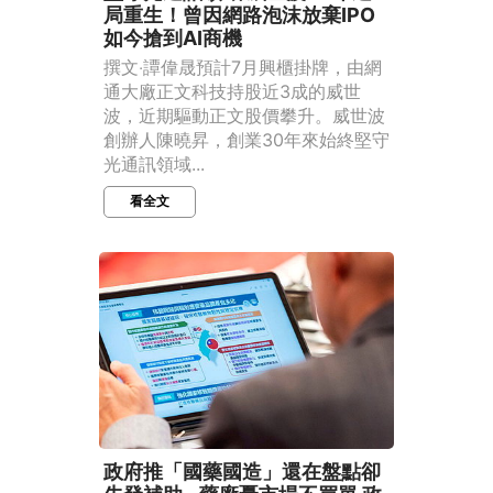
局重生！曾因網路泡沫放棄IPO
如今搶到AI商機
撰文‧譚偉晟預計7月興櫃掛牌，由網
通大廠正文科技持股近3成的威世
波，近期驅動正文股價攀升。威世波
創辦人陳曉昇，創業30年來始終堅守
光通訊領域...
看全文
政府推「國藥國造」還在盤點卻