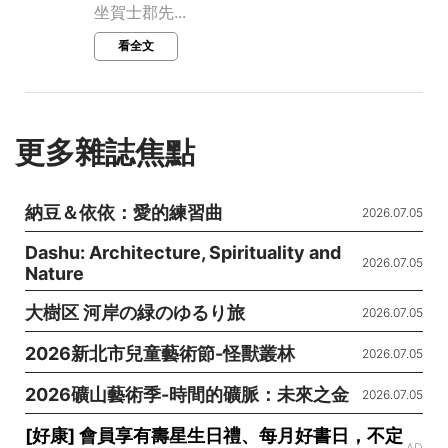
坐賀士郡先...
看全文
更多雜誌焦點
納豆＆依依：愛的練習曲
2026.07.05
Dashu: Architecture, Spirituality and
2026.07.05
Nature
大樹区 河岸の緑のゆるり旅
2026.07.05
2026新北市兒童藝術節-怪獸叢林
2026.07.05
2026礦山藝術季-時間的礦脈：未來之金
2026.07.05
[好康] 會員享有壽星生日禮、每月好書日，不定
AD