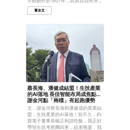
手稿創作於1907年，此前在西班牙...
看全文
蔡長海、潘健成結盟！生技產業
的AI落地 長佳智能布局成焦點…
謝金河點「兩檔」有起跑優勢
文．謝金河蔡長海和潘健成的異業結
盟，生技產業的Ai落地！前不久，鈞
寶電子董事長楊正利請吃飯，我正好
帶領生技考察團回來，結束晚宴，我