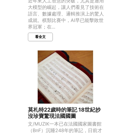
近年來人工智慧的突破，尤其是通用
大模型的崛起，讓人們看見了技術在
語言、數據處理、邏輯推演上的驚人
成就。棋類比賽中，AI早已能擊敗世
界冠軍；在...
看全文
莫札特22歲時的筆記 18世紀抄
沒珍寶驚現法國國圖
文/MUZIK一本已在法國國家圖書館
（BnF）沉睡248年的筆記，日前才