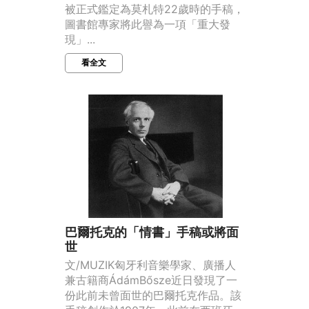
被正式鑑定為莫札特22歲時的手稿，
圖書館專家將此譽為一項「重大發
現」...
看全文
巴爾托克的「情書」手稿或將面
世
文/MUZIK匈牙利音樂學家、廣播人
兼古籍商ÁdámBősze近日發現了一
份此前未曾面世的巴爾托克作品。該