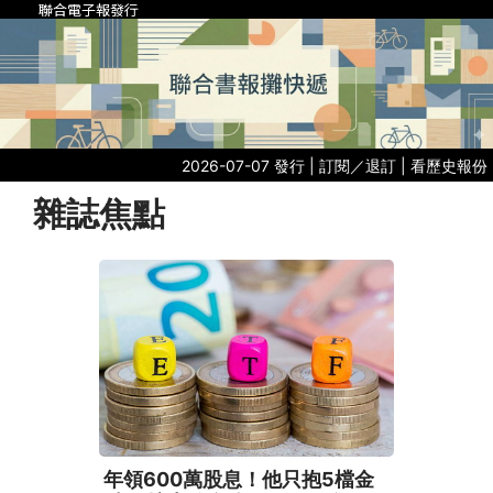
聯合電子報發行
2026-07-07 發行 |
訂閱／退訂
|
看歷史報份
雜誌焦點
年領600萬股息！他只抱5檔金