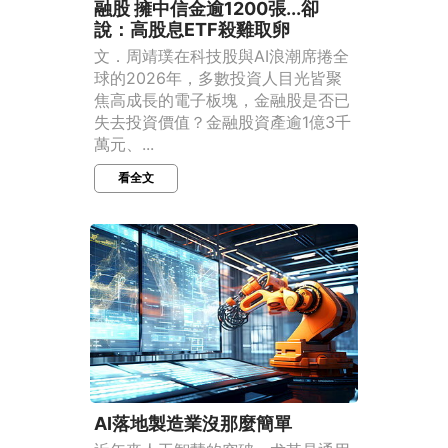
融股 擁中信金逾1200張...卻
說：高股息ETF殺雞取卵
文．周靖璞在科技股與AI浪潮席捲全
球的2026年，多數投資人目光皆聚
焦高成長的電子板塊，金融股是否已
失去投資價值？金融股資產逾1億3千
萬元、...
看全文
AI落地製造業沒那麼簡單