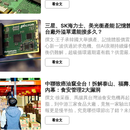
看全文
三星、SK海力士、美光衝產能 記憶
台廠外溢單還能接多久？
撰文‧王子承韓國大舉擴產、記憶體股價
心新一波供過於求危機。但AI浪潮持續爆
衡仍難解，超級循環週期還有戲？供需嚴..
看全文
中聯致癌油竄全台！拆解泰山、福壽
內幕：食安管理2大漏洞
撰文‧徐采薇、馬揚異台灣油食安危機再
脂，到中游三家食品大廠，竟無一家驗出
報更是慢半拍，究竟哪些環節出了錯？未來.
看全文