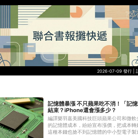
2026-07-09 發行 |
記憶體暴漲 不只蘋果吃不消！「記
結束？iPhone還會漲多少？
編譯樂羽嘉美國科技巨頭蘋果公司和微軟
的記憶體成本，紛紛宣布漲價，把成本轉
這種本錢也搶不到記憶體的中小型電子製造商