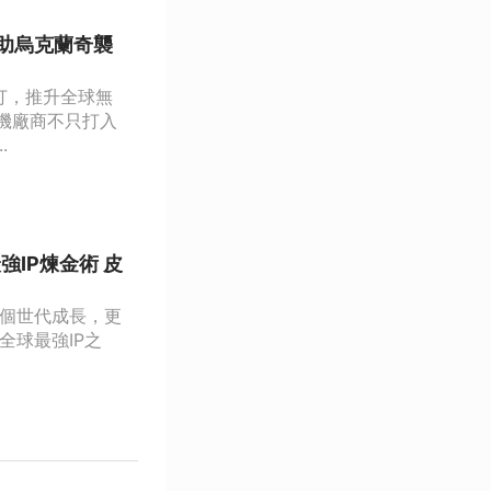
助烏克蘭奇襲
開打，推升全球無
機廠商不只打入
.
IP煉金術 皮
數個世代成長，更
全球最強IP之