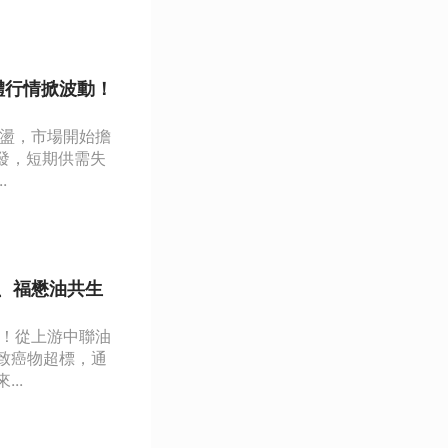
體行情掀波動！
震盪，市場開始擔
發，短期供需失
.
、福懋油共生
起！從上游中聯油
致癌物超標，通
..