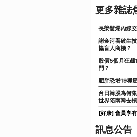
更多雜誌
長榮驚爆內線交
謝金河看破生技
協盲人商機？
股價5個月狂飆
門？
肥胖恐增19種
台日韓股為何集
世界陪南韓去槓
[好康] 會員
訊息公告