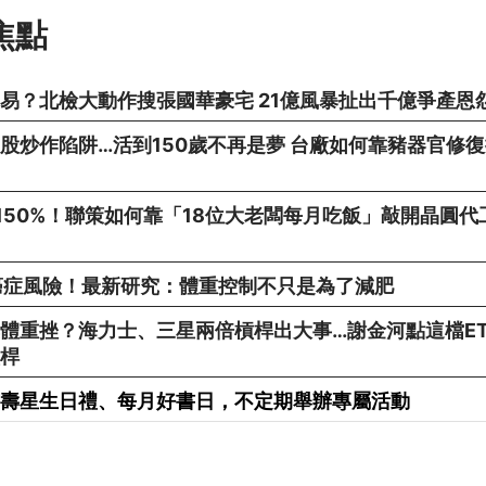
焦點
易？北檢大動作搜張國華豪宅 21億風暴扯出千億爭產恩
股炒作陷阱…活到150歲不再是夢 台廠如何靠豬器官修
150%！聯策如何靠「18位大老闆每月吃飯」敲開晶圓代
癌症風險！最新研究：體重控制不只是為了減肥
體重挫？海力士、三星兩倍槓桿出大事…謝金河點這檔ET
桿
享有壽星生日禮、每月好書日，不定期舉辦專屬活動