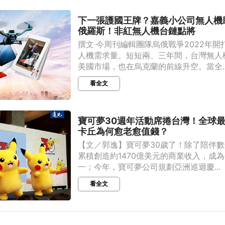
下一張護國王牌？嘉義小公司無人機
俄羅斯！非紅無人機台鏈點將
撰文‧今周刊編輯團隊烏俄戰爭2022年
人機需求量。短短兩、三年間，台灣無人
美國市場，也在烏克蘭的前線升空。當全..
看全文
寶可夢30週年活動席捲台灣！全球最強
卡丘為何愈老愈值錢？
【文／郭逸】寶可夢30歲了！除了陪伴
累積創造約1470億美元的商業收入，成為
一；今年，寶可夢公司規劃亞洲巡迴慶...
看全文