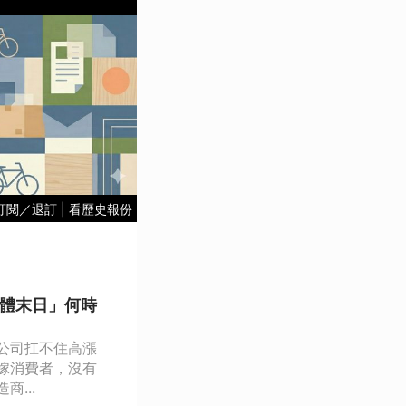
訂閱／退訂
|
看歷史報份
憶體末日」何時
公司扛不住高漲
嫁消費者，沒有
...