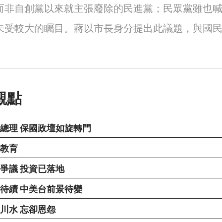
而非自創黨以來就主張廢除的民進黨；民眾黨雖也
受較大的矚目。蔣以市長身分提出此議題，與國民.
觀點
總理 保國政壇如旋轉門
教育
爭議 投資已落地
待續 中美台前景待變
川水 忘卻恩怨