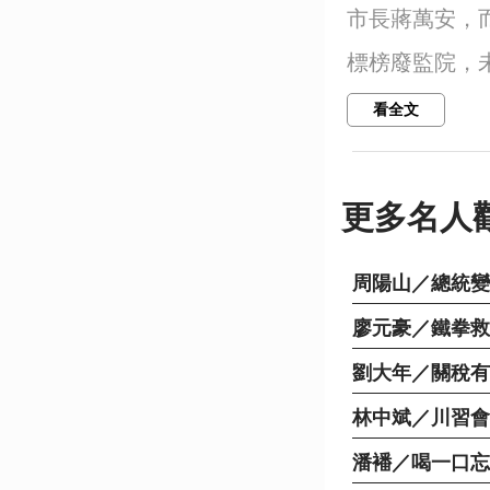
市長蔣萬安，
標榜廢監院，未
看全文
更多名人
周陽山／總統變
廖元豪／鐵拳救
劉大年／關稅有
林中斌／川習會
潘襎／喝一口忘