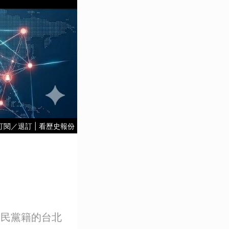
訂閱／退訂
|
看歷史報份
國民黨籍的台北