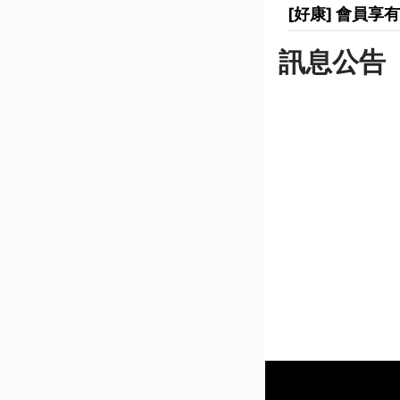
[好康] 會員
訊息公告