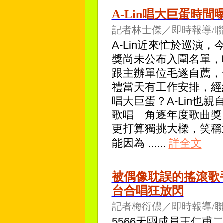
A-Lin唱大巨蛋時
記者林士傑／即時報導/
A-Lin近來忙於巡演
獎尚未公布入圍名單，
跟主辦單位毛遂自薦，
禮當天有工作安排，經
唱大巨蛋？A-Lin也
歌唱」角逐年度歌曲獎
更打算獨挑大樑，笑稱
能因為
......
詳全文
被偶像耽誤的搖滾歌手
台合唱狂放閃
記者梅衍儂／即時報導/
5566天團成員王仁甫