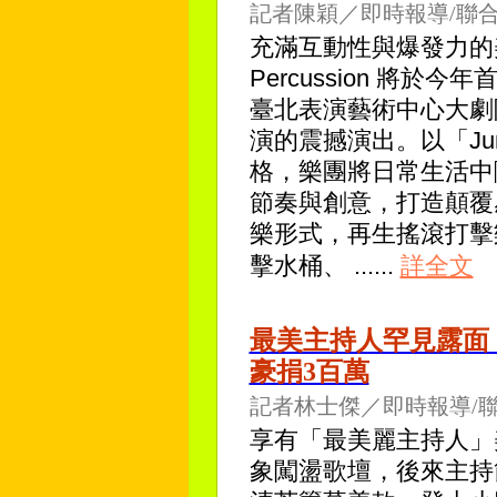
記者陳穎／即時報導/聯
充滿互動性與爆發力的美國
Percussion 將於
臺北表演藝術中心大劇
演的震撼演出。以「Ju
格，樂團將日常生活中
節奏與創意，打造顛覆
樂形式，再生搖滾打擊樂團Re
擊水桶、
......
詳全文
最美主持人罕見露面！
豪捐3百萬
記者林士傑／即時報導/
享有「最美麗主持人」
象闖盪歌壇，後來主持