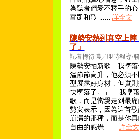
為聽者們愛不釋手的心
富凱和歌
......
詳全文
陳勢安熱到真空上陣
了」
記者梅衍儂／即時報導/
陳勢安拍新歌「我墜落
溫節節高升，他必須不
型展露好身材，但實則
快墜落了。」 「我墜
歌，而是當愛走到最痛
勢安表示，因為這首歌
崩潰的那種，而是你真
自由的感覺
......
詳全