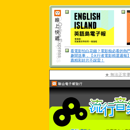
看電影怕白花錢？電影痴必看的熱
趣聞迭事，【火行者電影精選週報
薦精彩好片不踩雷！
★ 無法正常