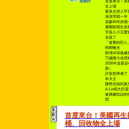
星動向
首度來台！美
全上場
最美主持人罕
張清芳唱一半
喜獻45年的
勇闖歌唱生涯最
宇宙人小玉驚爆
全說了
「進擊的巨人
時間曝光
防堵AI深偽
72歲羅大佑
2026年追
新）
許富凱學壞了
本天王
陳勢安熱到真
A-Lin唱大
被偶像耽誤的
閃
首度來台！美國再生
桶、回收物全上場