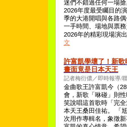
迷們不錯過任何一場搶
2026年度最受矚目
季的大港開唱與各路偶
一手時間、場地與票務
2026年的精彩現場演
文
許富凱學壞了！新歌
畫面竟是日本天王
記者梅衍儂／即時報導/
金曲歌王許富凱今（2
會，新歌「咻碰」則性
笑說唱這首歌時「完全
本天王桑田佳祐。 「
次用作專輯名，象徵新
富凱的真心情意，希望