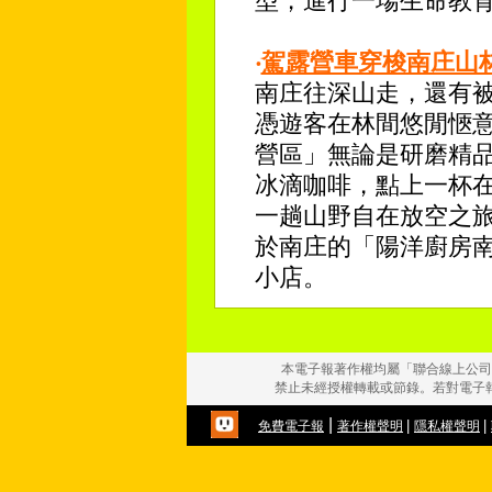
型，進行一場生命教
‧
駕露營車穿梭南庄山
南庄往深山走，還有
憑遊客在林間悠閒愜
營區」無論是研磨精
冰滴咖啡，點上一杯
一趟山野自在放空之
於南庄的「陽洋廚房
小店。
本電子報著作權均屬「聯合線上公司
禁止未經授權轉載或節錄。若對電子
|
|
|
免費電子報
著作權聲明
隱私權聲明