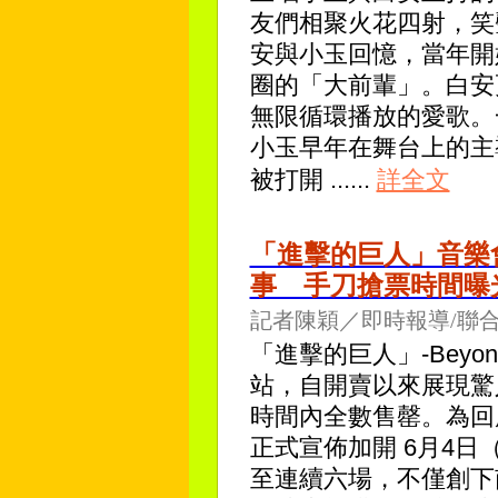
友們相聚火花四射，笑
安與小玉回憶，當年開始玩
圈的「大前輩」。白安
無限循環播放的愛歌。
小玉早年在舞台上的主
被打開
......
詳全文
「進擊的巨人」音樂
事 手刀搶票時間曝
記者陳穎／即時報導/聯
「進擊的巨人」-Beyond
站，自開賣以來展現驚
時間內全數售罄。為回
正式宣佈加開 6月4日
至連續六場，不僅創下