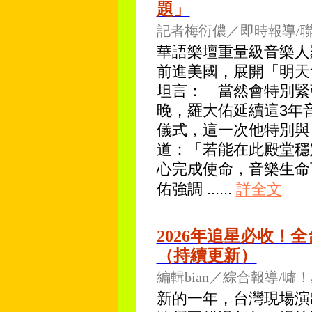
題」
記者梅衍儂／即時報導/
華語樂壇重量級音樂人
前進美國，展開「明天
坦言：「當然會特別緊
晚，羅大佑延續這3年
儀式，這一次他特別與 
道：「若能在此殿堂穩
心完成使命，音樂生命可
佑強調
......
詳全文
2026年追星必收！
（持續更新）
編輯bian／綜合報導/噓
新的一年，台灣現場演