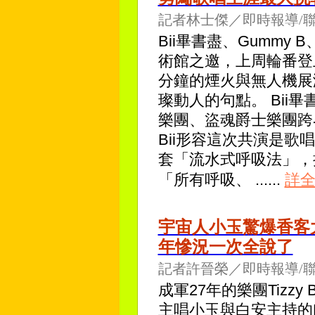
記者林士傑／即時報導/
Bii畢書盡、Gumm
術館之邀，上周輪番登
分鐘的煙火與無人機展
璨動人的句點。 Bii畢
樂團、盜魂爵士樂團跨
Bii形容這次共演是
套「流水式呼吸法」，
「所有呼吸、
......
詳
宇宙人小玉驚爆香客大樓
年慘況一次全說了
記者許晉榮／即時報導/
成軍27年的樂團Tizz
主唱小玉與白安主持的P