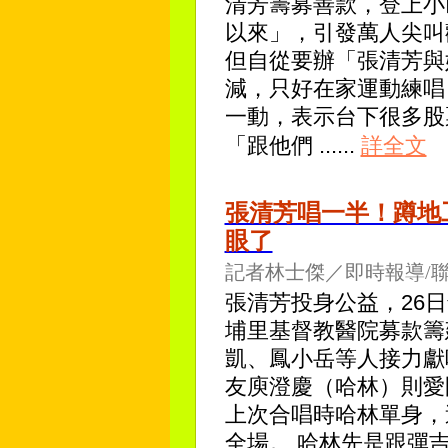
清芳籌募善款，登上小
以來」，引發萬人尖叫
但自從要辦「張清芳與
減，只好在家運動練唱
一動，表示台下很多股
「跟他們
......
詳全文
張清芳唱一半！蹲地
眼了
記者林士傑／即時報導/
張清芳投身公益，26
埔里基督教醫院募款籌
凱、鳳小岳等人接力獻
友庾澄慶（哈林）則愛
上次合唱時哈林單身，
全場。 哈林先是跟彈