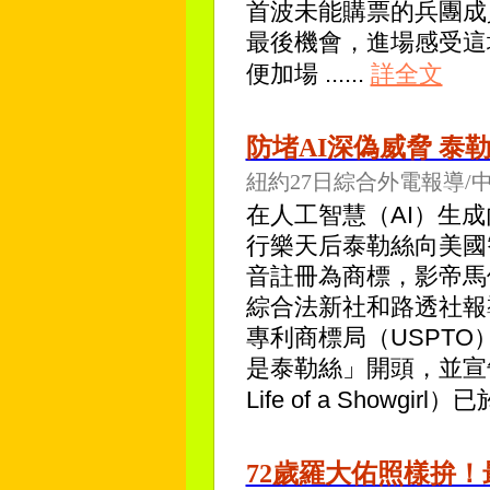
首波未能購票的兵團成員能
最後機會，進場感受這
便加場
......
詳全文
防堵AI深偽威脅 泰
紐約27日綜合外電報導/
在人工智慧（AI）生
行樂天后泰勒絲向美國
音註冊為商標，影帝馬
綜合法新社和路透社報導，
專利商標局（USPT
是泰勒絲」開頭，並宣
Life of a Showgirl
72歲羅大佑照樣拚！