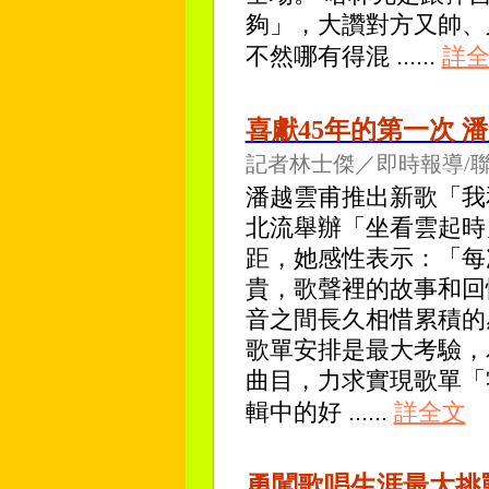
夠」，大讚對方又帥、
不然哪有得混
......
詳
喜獻45年的第一次 
記者林士傑／即時報導/
潘越雲甫推出新歌「我
北流舉辦「坐看雲起時
距，她感性表示：「每
貴，歌聲裡的故事和回
音之間長久相惜累積的
歌單安排是最大考驗，
曲目，力求實現歌單「
輯中的好
......
詳全文
勇闖歌唱生涯最大挑戰