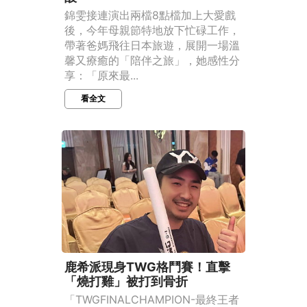
錦雯接連演出兩檔8點檔加上大愛戲
後，今年母親節特地放下忙碌工作，
帶著爸媽飛往日本旅遊，展開一場溫
馨又療癒的「陪伴之旅」，她感性分
享：「原來最...
看全文
鹿希派現身TWG格鬥賽！直擊
「燒打雞」被打到骨折
「TWGFINALCHAMPION-最終王者