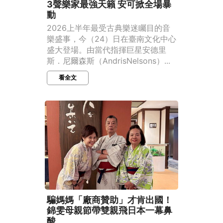
3聲樂家最強天籟 安可掀全場暴
動
2026上半年最受古典樂迷矚目的音
樂盛事，今（24）日在臺南文化中心
盛大登場。由當代指揮巨星安德里
斯．尼爾森斯（AndrisNelsons）...
看全文
騙媽媽「廠商贊助」才肯出國！
錦雯母親節帶雙親飛日本一幕鼻
酸