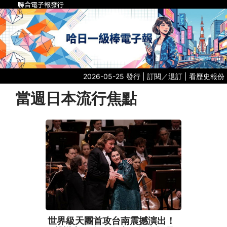
聯合電子報發行
2026-05-25 發行 |
訂閱／退訂
|
看歷史報份
當週日本流行焦點
世界級天團首攻台南震撼演出！