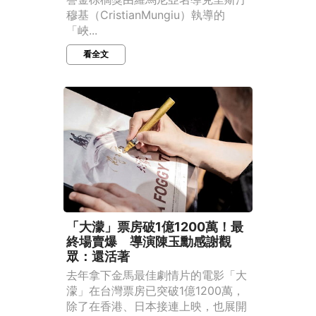
穆基（CristianMungiu）執導的
「峽...
看全文
「大濛」票房破1億1200萬！最
終場賣爆 導演陳玉勳感謝觀
眾：還活著
去年拿下金馬最佳劇情片的電影「大
濛」在台灣票房已突破1億1200萬，
除了在香港、日本接連上映，也展開