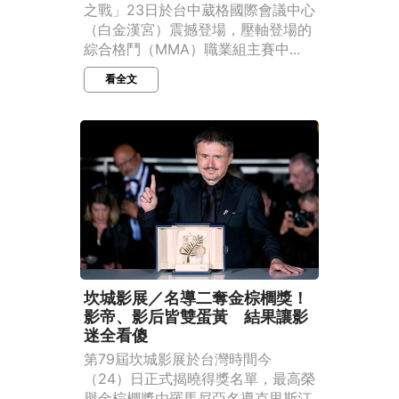
之戰」23日於台中葳格國際會議中心
（白金漢宮）震撼登場，壓軸登場的
綜合格鬥（MMA）職業組主賽中...
看全文
坎城影展／名導二奪金棕櫚獎！
影帝、影后皆雙蛋黃 結果讓影
迷全看傻
第79屆坎城影展於台灣時間今
（24）日正式揭曉得獎名單，最高榮
譽金棕櫚獎由羅馬尼亞名導克里斯汀