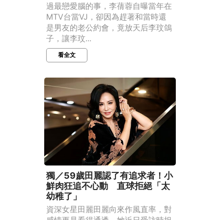
過最戀愛腦的事，李蒨蓉自曝當年在
MTV台當VJ，卻因為趕著和當時還
是男友的老公約會，竟放天后李玟鴿
子，讓李玟...
看全文
獨／59歲田麗認了有追求者！小
鮮肉狂追不心動 直球拒絕「太
幼稚了」
資深女星田麗田麗向來作風直率，對
感情更是看得通透。她近日受訪時坦