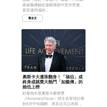
路卻瘋傳她在遊戲環節中意外受傷，
甚至連同場的...
看全文
奧斯卡大遺珠翻身！「福伯」成
終身成就獎大熱門「如懿傳」的
她也上榜
好萊塢年度奧斯卡榮譽獎
（HonoraryOscar）得主名單預計將
於6月中旬揭曉，而在正式公布前，