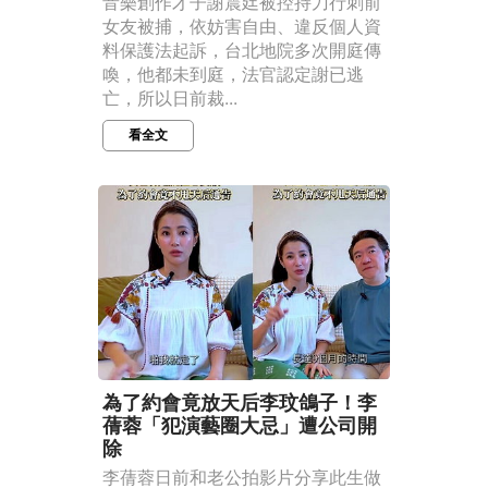
音樂創作才子謝震廷被控持刀行刺前
女友被捕，依妨害自由、違反個人資
料保護法起訴，台北地院多次開庭傳
喚，他都未到庭，法官認定謝已逃
亡，所以日前裁...
看全文
為了約會竟放天后李玟鴿子！李
蒨蓉「犯演藝圈大忌」遭公司開
除
李蒨蓉日前和老公拍影片分享此生做