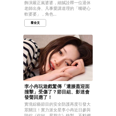
飾演嚴正嵐婆婆，細膩詮釋一位退休
老師出身、凡事愛講道理的「嘴硬心
軟婆婆」，角色...
看全文
李小冉玩遊戲驚傳「遭膝蓋迎面
撞擊」受傷了？節目組、影迷會
發聲回應了！
實境綜藝節目的安全防護再度引發大
眾關注！實力派女星李小冉近日參與
陸綜《你好，星期六》錄製，不料網