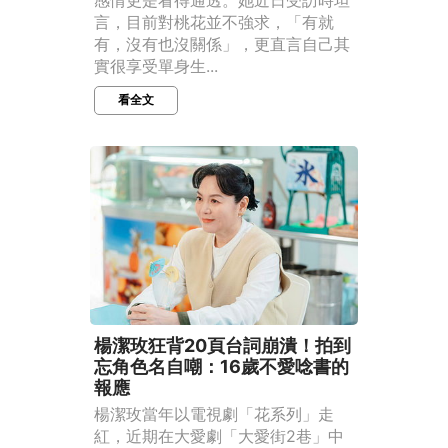
言，目前對桃花並不強求，「有就
有，沒有也沒關係」，更直言自己其
實很享受單身生...
看全文
楊潔玫狂背20頁台詞崩潰！拍到
忘角色名自嘲：16歲不愛唸書的
報應
楊潔玫當年以電視劇「花系列」走
紅，近期在大愛劇「大愛街2巷」中