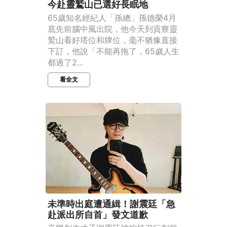
今赴靈鷲山已選好長眠地
65歲知名經紀人「孫總」孫德榮4月
底先前腦中風出院，他今天到貢寮靈
鷲山看好塔位和牌位，毫不猶豫直接
下訂，他說「不能再拖了，65歲人生
都過了2...
看全文
未準時出庭遭通緝！謝震廷「急
赴派出所自首」發文道歉