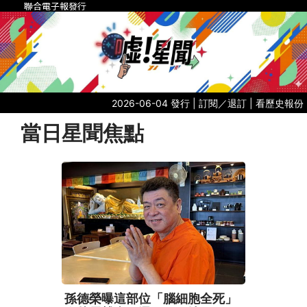
聯合電子報發行
2026-06-04 發行 |
訂閱／退訂
|
看歷史報份
當日星聞焦點
孫德榮曝這部位「腦細胞全死」