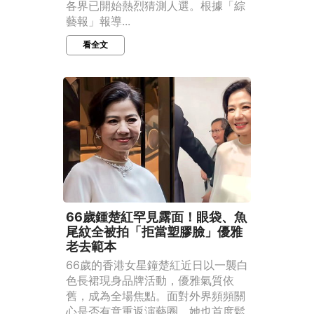
各界已開始熱烈猜測人選。根據「綜
藝報」報導...
看全文
66歲鍾楚紅罕見露面！眼袋、魚
尾紋全被拍「拒當塑膠臉」優雅
老去範本
66歲的香港女星鐘楚紅近日以一襲白
色長裙現身品牌活動，優雅氣質依
舊，成為全場焦點。面對外界頻頻關
心是否有意重返演藝圈，她也首度鬆