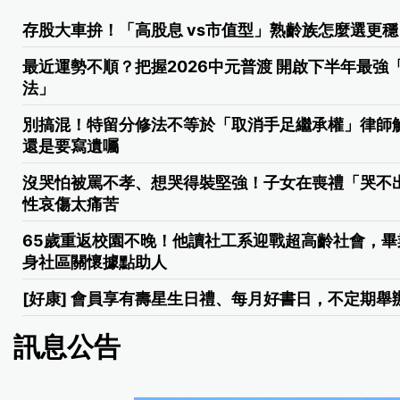
存股大車拚！「高股息 vs市值型」熟齡族怎麼選更穩
最近運勢不順？把握2026中元普渡 開啟下半年最強
法」
別搞混！特留分修法不等於「取消手足繼承權」律師
還是要寫遺囑
沒哭怕被罵不孝、想哭得裝堅強！子女在喪禮「哭不
性哀傷太痛苦
65歲重返校園不晚！他讀社工系迎戰超高齡社會，畢
身社區關懷據點助人
[好康] 會員享有壽星生日禮、每月好書日，不定期舉
訊息公告