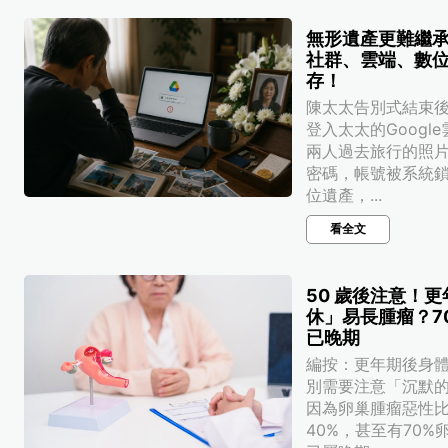
無形遺產更難繼
社群、雲端、數
存！
陳太太告別式結束
登入太太的Googl
兩人過去旅行的照
密碼，帳號被系統
位遺產，...
看全文
50 歲後注意！
休」易長腫瘤？7
已晚期
編按：更年期後身
別需要注意「沉默
因為卵巢腫瘤惡性比
40%，甚至有70