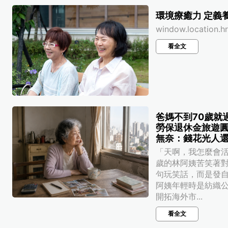
環境療癒力 定義
window.location.h
看全文
爸媽不到70歲就
勞保退休金旅遊圓
無奈：錢花光人
「天啊，我怎麼會活
歲的林阿姨苦笑著
句玩笑話，而是發
阿姨年輕時是紡織
開拓海外市...
看全文