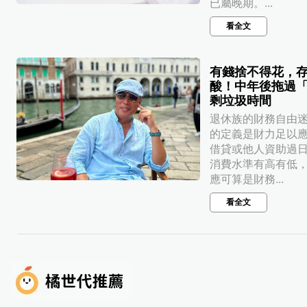
已屬晚期。...
看全文
有錢捨不得花，
酸！中年後拖過
剩垃圾時間
退休族的財務自由
的定義是財力足以
借貸或他人資助過
消費水準有高有低
應可算是財務...
看全文