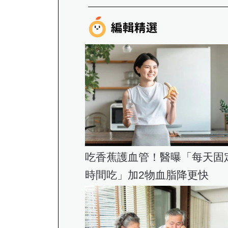
吃香蕉護血管！醫曝「每天固
時間吃」加2物血脂降更快