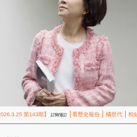
∣
∣
∣
026.3.25 第143期】
看歷史報份
橘世代
粉
訂閱∕退訂