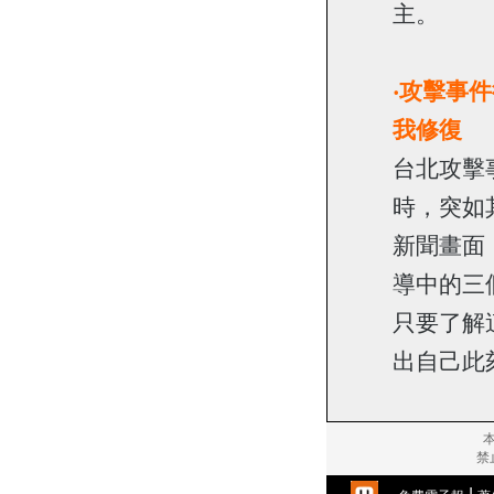
主。
‧
攻擊事件
我修復
台北攻擊
時，突如
新聞畫面
導中的三個關
只要了解
出自己此
禁