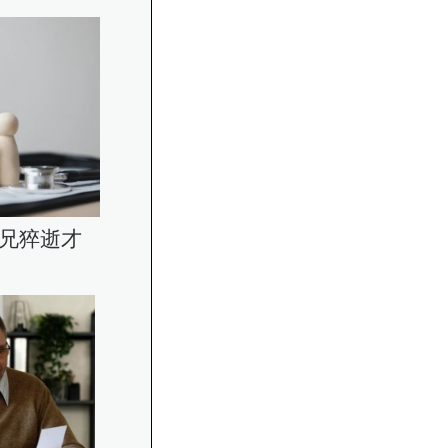
？兄猝逝才
期