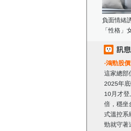
負面情緒
「性格」
‧
鴻勁股價
這家總部
2025
10月才
倍，穩坐
式溫控系
勁就守著