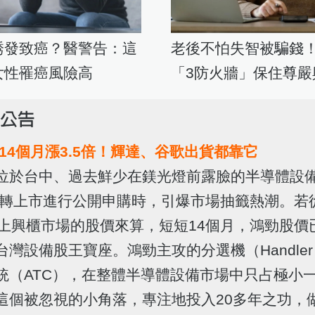
誘發致癌？醫警告：這
老後不怕失智被騙錢
女性罹癌風險高
「3防火牆」保住尊嚴
14個月漲3.5倍！輝達、谷歌出貨都靠它
位於台中、過去鮮少在鎂光燈前露臉的半導體設
年底轉上市進行公開申購時，引爆市場抽籤熱潮。若從
登上興櫃市場的股價來算，短短14個月，鴻勁股價已
台灣設備股王寶座。鴻勁主攻的分選機（Handle
統（ATC），在整體半導體設備市場中只占極小
這個被忽視的小角落，專注地投入20多年之功，