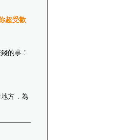
你超受歡
賺錢的事！
的地方，為