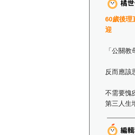
60歲後
迎
「公關教
反而應該
不需要愧
第三人生增