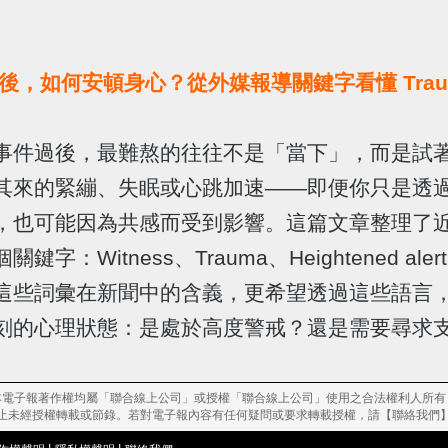
後，如何安頓身心？從外媒報導關鍵字看懂 Trau
事件過後，最難熬的往往不是「當下」，而是試
其來的緊繃、失眠或心跳加速——即便你只是透
，也可能因為共感而受到影響。這篇文章整理了
鍵字：Witness、Trauma、Heightened ale
這些詞彙在新聞中的含義，更希望透過這些語言
刻的心理狀態：是處於高度警戒？還是需要尋求
本電子報著作權均屬「聯合線上公司」或授權「聯合線上公司」使用之合法權利人所有
止未經授權轉載或節錄。若對電子報內容有任何疑問或要求轉載授權，請【
聯絡我們