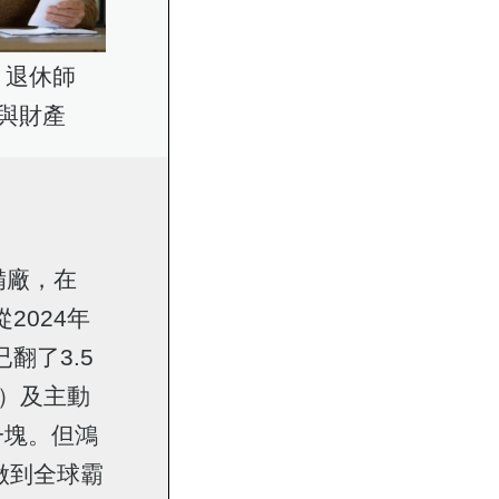
！退休師
與財產
備廠，在
2024年
翻了3.5
r）及主動
一塊。但鴻
做到全球霸