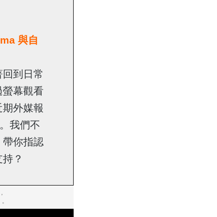
ma 與自
著回到日常
過螢幕觀看
近期外媒報
rt。我們不
，帶你指認
支持？
，
】。