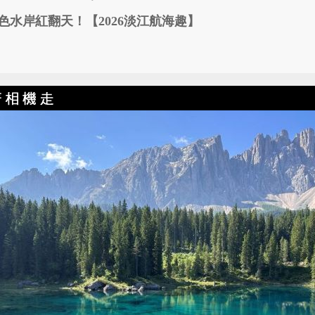
色水岸紅翻天！【2026淡江航海趣】