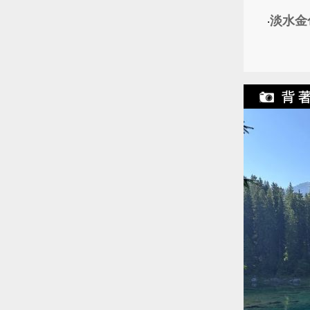
淡水金
‧