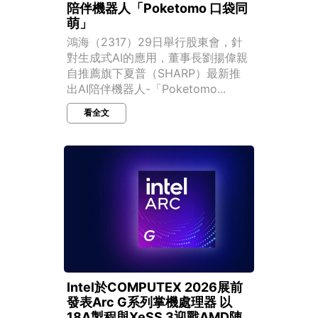
陪伴機器人「Poketomo 口袋同
萌」
鴻海（2317）29日舉行股東會，針
對生成式AI的應用，董事長劉揚偉親
自推薦旗下夏普（SHARP）最新推
出AI陪伴機器人-「Poketomo...
看全文
Intel於COMPUTEX 2026展前
發表Arc G系列掌機處理器 以
18A製程與XeSS 3迎戰AMD陣