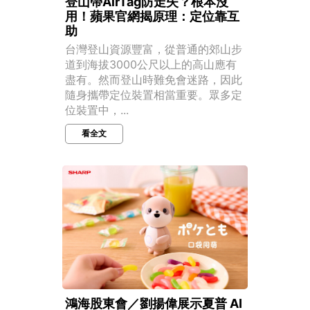
登山帶AirTag防走失？根本沒
用！蘋果官網揭原理：定位靠互
助
台灣登山資源豐富，從普通的郊山步
道到海拔3000公尺以上的高山應有
盡有。然而登山時難免會迷路，因此
隨身攜帶定位裝置相當重要。眾多定
位裝置中，...
看全文
鴻海股東會／劉揚偉展示夏普 AI