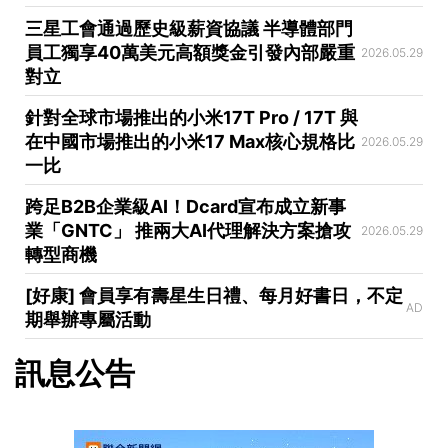
三星工會通過歷史級薪資協議 半導體部門
員工獨享40萬美元高額獎金引發內部嚴重
2026.05.29
對立
針對全球市場推出的小米17T Pro / 17T 與
在中國市場推出的小米17 Max核心規格比
2026.05.29
一比
跨足B2B企業級AI！Dcard宣布成立新事
業「GNTC」 推兩大AI代理解決方案搶攻
2026.05.29
轉型商機
[好康] 會員享有壽星生日禮、每月好書日，不定
AD
期舉辦專屬活動
訊息公告