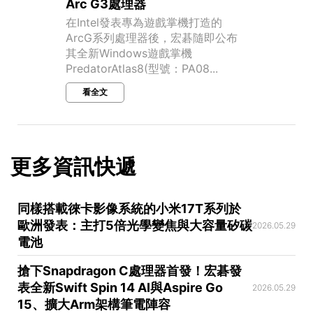
Arc G3處理器
在Intel發表專為遊戲掌機打造的
ArcG系列處理器後，宏碁隨即公布
其全新Windows遊戲掌機
PredatorAtlas8(型號：PA08...
看全文
更多資訊快遞
同樣搭載徠卡影像系統的小米17T系列於
歐洲發表：主打5倍光學變焦與大容量矽碳
2026.05.29
電池
搶下Snapdragon C處理器首發！宏碁發
表全新Swift Spin 14 AI與Aspire Go
2026.05.29
15、擴大Arm架構筆電陣容