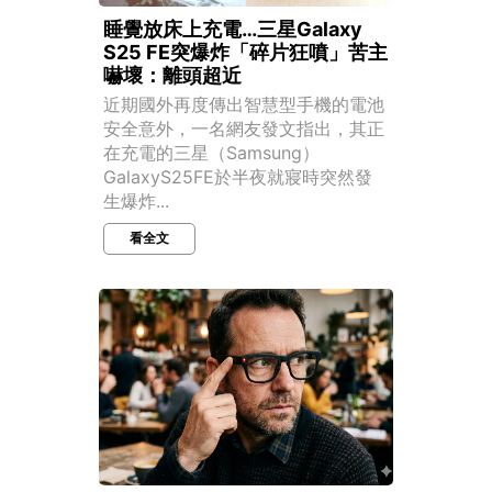
睡覺放床上充電…三星Galaxy
S25 FE突爆炸「碎片狂噴」苦主
嚇壞：離頭超近
近期國外再度傳出智慧型手機的電池
安全意外，一名網友發文指出，其正
在充電的三星（Samsung）
GalaxyS25FE於半夜就寢時突然發
生爆炸...
看全文