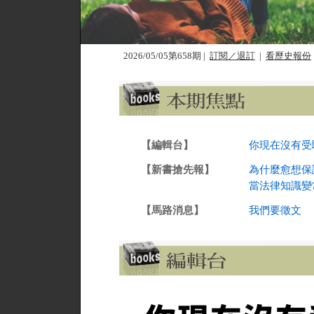
2026/05/05第658期
|
訂閱／退訂
|
看歷史報份
【編輯台】
你現在沒有受
【新書搶先報】
為什麼愈想保
當法律知識變
【馬路消息】
我們要徵文