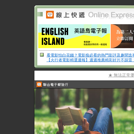
看電影怕白花錢？電影痴必看的熱門影評及趣聞迭
【火行者電影精選週報】週週推薦精彩好片不踩雷
★ 無法正常