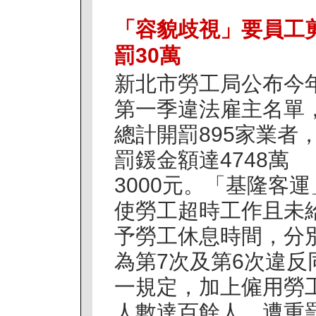
「容貌歧視」要員工剪
罰30萬
新北市勞工局公布今
第一季違法雇主名單
總計開罰895家業者
罰鍰金額達4748萬
3000元。「基隆客運
使勞工超時工作且未
予勞工休息時間，分
為第7次及第6次違反
一規定，加上僱用勞
人數達百餘人，遭重罰