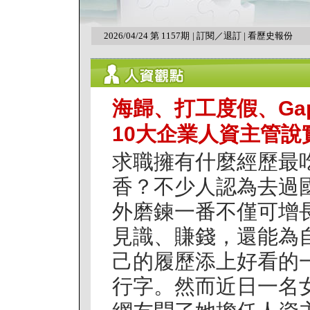
2026/04/24 第 1157期
|
訂閱／退訂
|
看歷史報份
海歸、打工度假、Gap
10大企業人資主管說
求職擁有什麼經歷最
香？不少人認為去過
外磨鍊一番不僅可增
見識、賺錢，還能為
己的履歷添上好看的
行字。然而近日一名