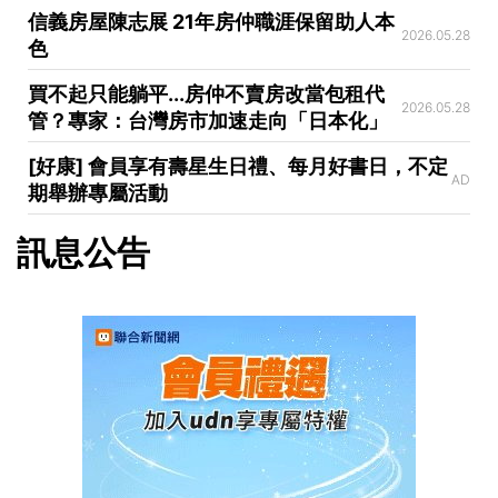
信義房屋陳志展 21年房仲職涯保留助人本
2026.05.28
色
買不起只能躺平...房仲不賣房改當包租代
2026.05.28
管？專家：台灣房市加速走向「日本化」
[好康] 會員享有壽星生日禮、每月好書日，不定
AD
期舉辦專屬活動
訊息公告