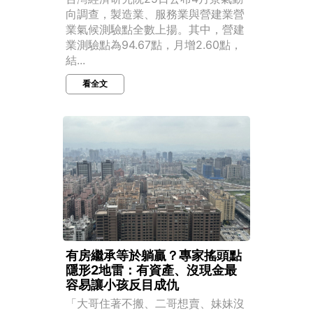
向調查，製造業、服務業與營建業營
業氣候測驗點全數上揚。其中，營建
業測驗點為94.67點，月增2.60點，
結...
看全文
有房繼承等於躺贏？專家搖頭點
隱形2地雷：有資產、沒現金最
容易讓小孩反目成仇
「大哥住著不搬、二哥想賣、妹妹沒