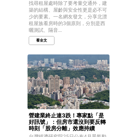
找尋租屋處時除了要考量交通外，建
築的結構、屋齡與安全性更是必不可
少的要素。一名網友發文，分享北漂
租屋族看房時的3個原則，分別是西
曬測試、隔音...
看全文
營建業終止連3跌！專家點「是
好訊號」：但房市還沒到要反轉
時刻「股房分離」效應持續
台灣經濟研究院25日公布4月景氣動