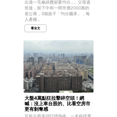
出過一毛修繕費卻要均分...」父母過
世後，留下中和一間市價2000萬的
老公寓，3個孩子「均分繼承」，每
人產權...
看全文
大盤4萬點狂拉擊碎空頭！網
喊：沒上車台股的、比看空房市
更有剝奪感
近年台股多頭行情熱絡，一名科技業