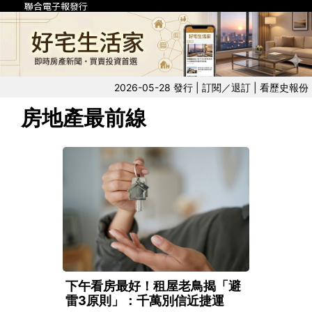
聯合電子報發行
2026-05-28 發行 |
訂閱／退訂
|
看歷史報份
房地產最前線
下午看房最好！租屋老鳥揭「避
雷3原則」：千萬別信近捷運