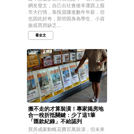
網友發文，自己出社會後幸運跟上股
市大行情，靠投資賺進數年年薪，但
也因此好奇，那些因身為學生、小資
族或買房缺乏...
看全文
搬不走的才算裝潢！專家揭房地
合一稅折抵關鍵：少了這1筆
「匯款紀錄」不給認列
買房成家動輒花費百萬裝潢，但未來