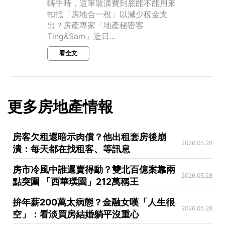
轉手時，這筆裝潢費到底能不能用來
扣抵「房地合一稅」以減少稅金支
出？房產專家「地產秘密客
Ting&Sam」近日...
看全文
更多房地產情報
房客欠租還暗示肉償？他出租套房後崩
2026.05.28
潰：每天都在找租客、等訊息
房市冷風中誰還賣得動？雙北百億案靠兩
2026.05.28
點突圍 「西華璞園」212萬稱王
拚年薪200萬太病態？金融女嘆「人生很
2026.05.28
空」：看淡買房結婚躺平沒重心