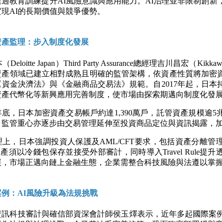
過教育訓練提升AI風險意識與應用能力。AI治理並非限制創新
現AI的長期價值與競爭優勢。
資產監理：步入制度化發展
日本（Deloitte Japan）Third Party Assurance總經理吉川昌宏（Kikk
資產領域已建立相對成熟且明確的監管架構，依資產性質將加密
資金決濟法》與《金融商品交易法》規範。自2017年起，日本
資產代幣化等新興應用完善制度，使市場由探索期邁向制度化發
5年底，日本加密資產交易帳戶約達1,390萬戶，託管資產規模逾
，監管重心亦逐步由交易管理延伸至投資商品定位與資訊揭露，
上，日本強調投資人保護及AML/CFT要求，包括資產分離管
資產須以冷錢包保存並接受外部審計，同時導入Travel Rule提
展，市場正邁向鏈上金融生態，企業需整合科技風險與法遵以掌
例：AI風險升級為法規挑戰
資訊科技審計與確信部資深會計師侯玉燡表示，近年多起國際案例