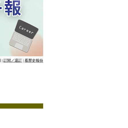
期
|
訂閱／退訂
|
看歷史報份