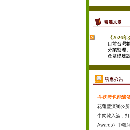
《2026
目前台灣
分業監理、
產基礎建設
‧
牛肉乾也能釀
花蓮豐濱鄉公所
牛肉乾入酒，打
Awards）