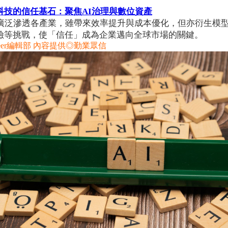
科技的信任基石：聚焦AI治理與數位資產
已廣泛滲透各產業，雖帶來效率提升與成本優化，但亦衍生模
險等挑戰，使「信任」成為企業邁向全球市場的關鍵。
reer編輯部 內容提供◎勤業眾信