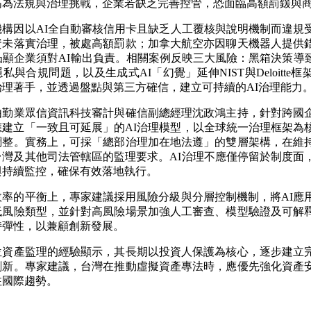
高為法規與治理挑戰，企業若缺乏完善控管，恐面臨高額罰鍰與
構因以AI全自動審核信用卡且缺乏人工覆核與說明機制而違規受
資未落實治理，被處高額罰款；加拿大航空亦因聊天機器人提供
凸顯企業須對AI輸出負責。相關案例反映三大風險：黑箱決策導
私與合規問題，以及生成式AI「幻覺」延伸NIST與Deloitte
治理著手，並透過盤點與第三方確信，建立可持續的AI治理能力
由勤業眾信資訊科技審計與確信副總經理沈政鴻主持，針對跨國
應建立「一致且可延展」的AI治理模型，以全球統一治理框架為
調整。實務上，可採「總部治理加在地法遵」的雙層架構，在維
台灣及其他司法管轄區的監理要求。AI治理不應僅停留於制度面
與持續監控，確保有效落地執行。
效率的平衡上，專家建議採用風險分級與分層控制機制，將AI應
低風險類型，並針對高風險場景加強人工審查、模型驗證及可解
持彈性，以兼顧創新發展。
位資產監理的經驗顯示，其長期以投資人保護為核心，逐步建立
創新。專家建議，台灣在推動虛擬資產專法時，應優先強化資產
注國際趨勢。