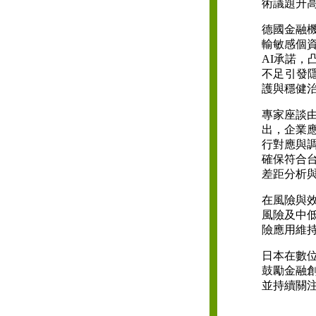
術議題升
德國金融機
輸敏感個
AI承諾，
不足引發隱
護與穩健
專家座談
出，企業
行對應與
確保符合
差距分析
在風險與
風險及中
險應用維
日本在數
鼓勵金融
並持續關