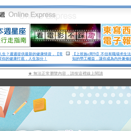
人生？週週提供最新的健康情資，【常
【上班族e周刊】不但有職場求生
N】幫你的健康打底，人生加分！
知的勞工權益，讓你成為內外兼修
★ 無法正常瀏覽內容，請按這裡線上閱讀