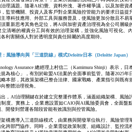
的治理議題。隨著AI幻覺、資料外洩、著作權爭議，以及加密資
傳，監管機關、投資人及客戶對企業風險控管能力的要求日益提
門主導科技應用、外部工具與服務普及，使風險更加分散且不易
層須重新思考其角色定位，將AI與加密資產治理視為全公司層級
建立清晰的權責分工與有效的治理架構，並強化風險可視化、
應各利害關係人對於透明度與責任歸屬的高度期待。
：風險導向與「三道防線」模式Deloitte日本（Deloitte Japan）
 Technology Assurance 總經理上村信二（Kamimura Shinji
規為核心」，有別於歐盟AI法案的全面事前監管。隨著2025
I戰略本部，其政策架構已整合法律、國家戰略、產業指引與既有
轉向整體治理視角。
指出，AI治理關鍵在於建立完整運作體系，涵蓋組織架構、風險
制度。實務上，企業應設置如CAIO與AI風險委員會，全面盤
劃、開發到營運各階段皆能有效識別與控管風險。
理架構應導入三道防線模式，由業務與開發單位執行、風險管理
強化跨部門協作。同時，企業需從政策制度、組織設計、監控流