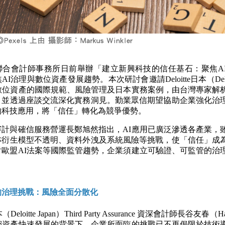
聯合會計師事務所日前舉辦「建立新興科技的信任基石：聚焦A
I治理與數位資產發展趨勢。本次研討會邀請Deloitte日本（Deloit
與數位資產的國際規範、風險管理及日本實務案例，由台灣專家解
，並透過座談交流深化實務洞見。勤業眾信期望協助企業強化治
的科技應用，將「信任」轉化為競爭優勢。
審計與確信服務營運長鄭旭然指出，AI應用已廣泛滲透各產業，
亦衍生模型不透明、資料外洩及系統風險等挑戰，使「信任」成
對歐盟AI法案等國際監管趨勢，企業須建立可驗證、可監管的治
。
的治理挑戰：風險全面分散化
日本（Deloitte Japan）Third Party Assurance 資深會計師長谷友春（
加密資產快速發展的背景下，企業所面臨的挑戰已不再侷限於技術