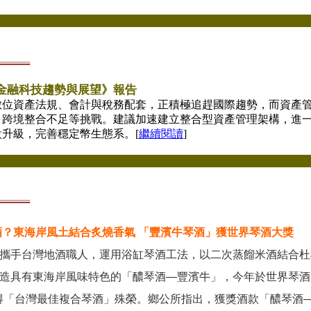
年金融科技趨勢與展望》報告
數位資產法規、會計與稅務配套，正積極追趕國際趨勢，而資產
跨境整合不足等挑戰。建議加速建立整合型資產管理架構，進一步
升級，完善穩定幣生態系。[
繼續閱讀
]
酒？東海岸風土結合炙燒香氣 「豐濱牛琴酒」獲世界琴酒大獎
攜手台灣地酒職人，運用浴缸琴酒工法，以二次蒸餾米酒結合杜
造具有東海岸風味特色的「醲琴酒—豐濱牛」，今年於世界琴酒大獎（
中獲得「台灣最佳複合琴酒」殊榮。鄉公所指出，獲獎酒款「醲琴酒