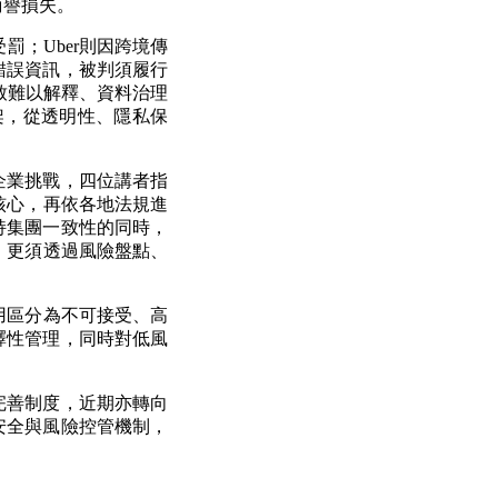
商譽損失。
罰；Uber則因跨境傳
錯誤資訊，被判須履行
致難以解釋、資料治理
框架，從透明性、隱私保
。
企業挑戰，四位講者指
核心，再依各地法規進
持集團一致性的同時，
，更須透過風險盤點、
用區分為不可接受、高
釋性管理，同時對低風
完善制度，近期亦轉向
安全與風險控管機制，