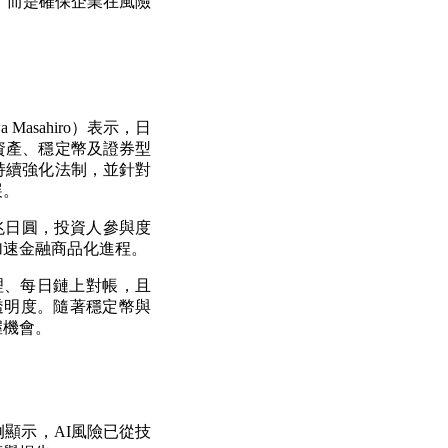
，而是確保企業在風險
awa Masahiro）表示，日
資產、穩定幣及證券型
持續強化法制，並針對
展。
5兆日圓，投資人參與度
加速金融商品化進程。
理、每日鏈上對帳，且
升透明度。隨著穩定幣與
握機會。
顯示，AI風險已從技