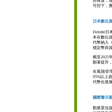
步推進，透
可控下，實
日本數位
Deloitte
本在數位
代幣納入《
穩定幣與
截至202
顯著提升
在風險管理
95%以上
代幣化發
國際警示案
勤業眾信