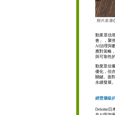
勤業眾信
會」，聚焦A
AI治理
應對策略
與可靠性
勤業眾信
優化，但
關鍵。面
永續發展
經營層級
Deloitte
在AI與