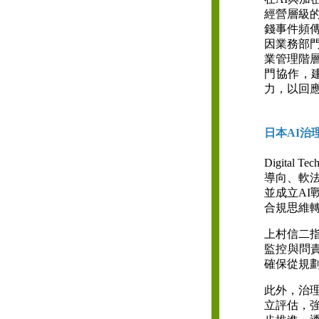
經營層級
錢事件頻
因業務部
業管理階
門協作，
力，以回
日本AI治理
Digital
導向、軟法
並成立A
合規思維
上村信二
監控與問責
確保從規
此外，治
立評估，