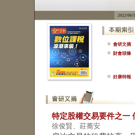
2022/06/
會研文摘
財會頭條
好康特報
特定股權交易要件之一
徐俊賢、莊蕎安