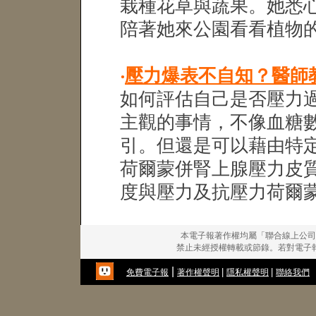
栽種花草與蔬果。她悉
陪著她來公園看看植物
‧
壓力爆表不自知？醫師
如何評估自己是否壓力
主觀的事情，不像血糖
引。但還是可以藉由特
荷爾蒙併腎上腺壓力皮
度與壓力及抗壓力荷爾
本電子報著作權均屬「聯合線上公司
禁止未經授權轉載或節錄。若對電子
|
|
|
免費電子報
著作權聲明
隱私權聲明
聯絡我們