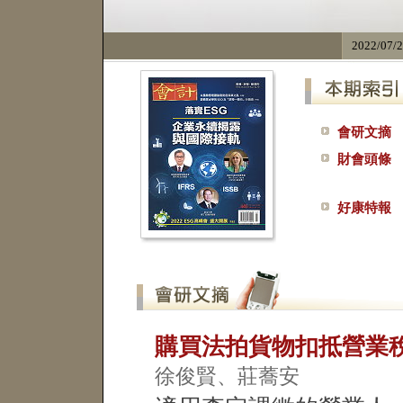
2022/07/
會研文摘
財會頭條
好康特報
購買法拍貨物扣抵營業稅
徐俊賢、莊蕎安