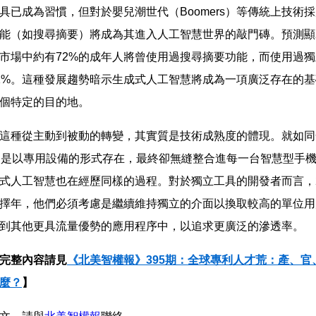
具已成為習慣，但對於嬰兒潮世代（Boomers）等傳統上技術
能（如搜尋摘要）將成為其進入人工智慧世界的敲門磚。預測顯示
市場中約有72%的成年人將曾使用過搜尋摘要功能，而使用過
1%。這種發展趨勢暗示生成式人工智慧將成為一項廣泛存在的
個特定的目的地。
這種從主動到被動的轉變，其實質是技術成熟度的體現。就如同
初是以專用設備的形式存在，最終卻無縫整合進每一台智慧型手
式人工智慧也在經歷同樣的過程。對於獨立工具的開發者而言，2
擇年，他們必須考慮是繼續維持獨立的介面以換取較高的單位用
到其他更具流量優勢的應用程序中，以追求更廣泛的滲透率。
完整內容請見
《北美智權報》395期：全球專利人才荒：產、官
麼？
】