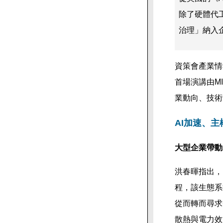
除了硬體代
治理」納入
資策會產業情
首場演講由M
業動向、技術
AI加速、主
大型企業帶動
洪春暉指出，N
程，該生態系
從而轉而尋求
散熱與電力效