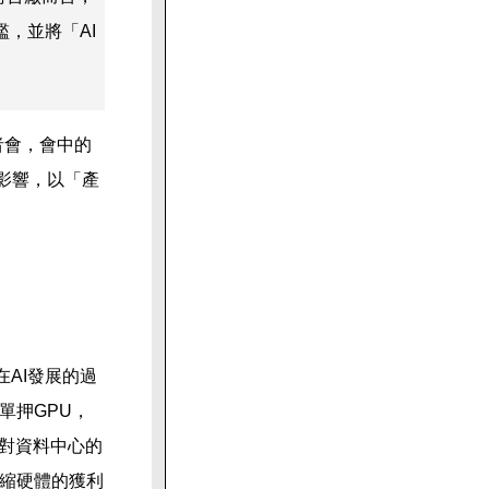
，並將「AI
者會，會中的
的影響，以「產
在AI發展的過
單押GPU，
針對資料中心的
縮硬體的獲利