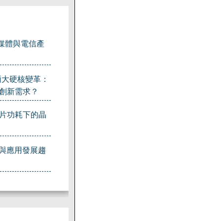
、媒體與電信產
兩大硬核變革：
波創新需求？
晶片功耗下的晶
術與應用發展趨