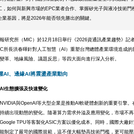
工，如何與新興市場的EPC業者合作、掌握矽光子與液冷技術門檻
企業基因，將是2026年能否領先勝出的關鍵。
報研究所（MIC）於12月18日舉行《2026資通訊產業趨勢》記
IC所長洪春暉針對人工智慧（AI）重塑台灣總體產業環境造成
變革、地緣風險、議題反思」等四大面向進行深入分析。
權AI、邊緣AI將震盪產業動向
AI生態擴張及快速變化
VIDIA與OpenAI等大型企業是推動AI軟硬體創新的重要引擎。
持續出現動態的變化。隨著算力需求外溢及應用變化，市場不再
Google TPU等客製化ASIC方案以優化成本。同時，國際大廠
能制定了嚴苛的國際規範，這不僅大幅墊高技術門檻，更可能壓