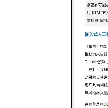
獻更有可能
利用TMT
體和服務供
嵌入式人工
《報告》指出
推動力來自於
Deloit
「被動」接觸
結果的日使用
用戶具備精確的
無縫地融入熟
這種普及模式