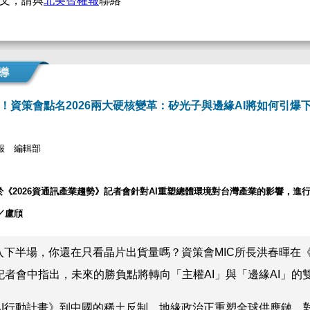
文，請與
北美智權報
聯絡
！資策會點名2026兩大硬核變革：矽光子與邊緣AI將如何引爆
報 編輯部
於《2026資通訊產業趨勢》記者會針對AI重塑總體環境對台灣產業的影響，進
／盧頎
入下半場，你還在只看晶片出貨量嗎？資策會MIC所長洪春暉在《2
記者會中指出，未來的勝負點將轉向「主權AI」與「邊緣AI」的
AI行動計畫》到中國的稀土反制，地緣政治正重塑全球供應鏈。