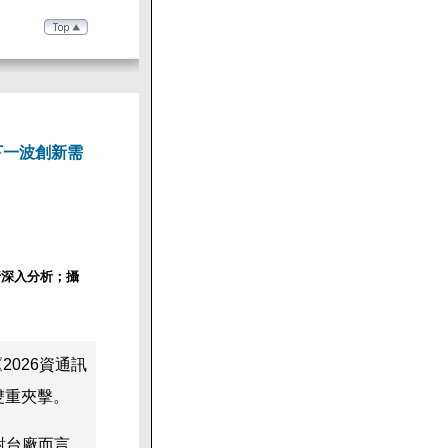
下一波創新需
行深入分析；攝
026資通訊
雙重夾擊。
對台廠而言，