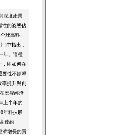
到深度產業
震撼性的姿態佔
6全球高科
報告》)中指出，
一年。這種
作，即如何在
重要性不斷攀
效率提升與創
。在宏觀經濟
年上半年的
8年科技股
已高達約
經濟增長的貢