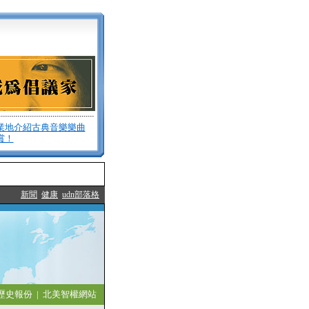
業地介紹古典音樂樂曲
賞！
新聞
健康
udn部落格
歷史報份
|
北美智權網站