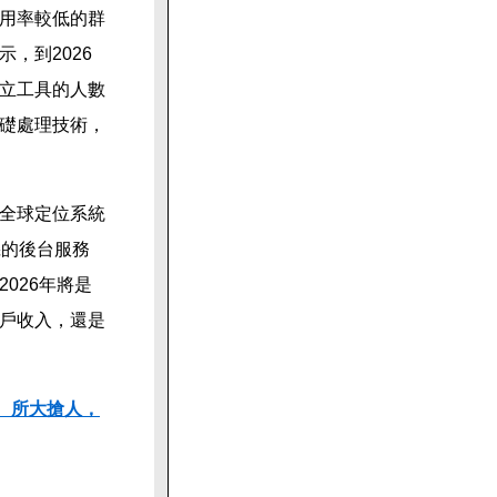
採用率較低的群
，到2026
獨立工具的人數
基礎處理技術，
全球定位系統
機的後台服務
026年將是
戶收入，還是
、所大搶人，