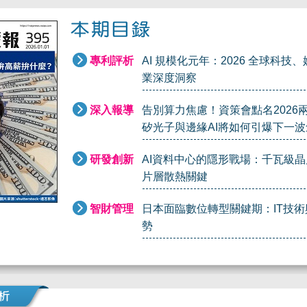
專利評析
AI 規模化元年：2026 全球科技
業深度洞察
深入報導
告別算力焦慮！資策會點名2026
矽光子與邊緣AI將如何引爆下一
研發創新
AI資料中心的隱形戰場：千瓦級
片層散熱關鍵
智財管理
日本面臨數位轉型關鍵期：IT技
勢