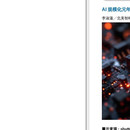
AI 規模化元
李淑蓮╱北美智
圖片來源 : shut