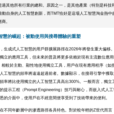
超過其他所有行業的總和。原因之一，是其他產業（特別是科技
來推動自身的人工智慧創新，而TMT恰好是這場人工智慧淘金熱中
應商。
智慧的崛起：被動使用與搜尋體驗的重塑
，生成式人工智慧的用戶群擴展路徑在2026年將發生重大偏移
獨立的應用工具，但未來的普及將更多依賴於現有主流數位應用
te預測，相較於主動、顯性地使用獨立工具，用戶在現有應用程序（如
人工智慧的頻率將遠遠超過前者。數據顯示，在搜尋引擎中獲取
頻率將比使用獨立的人工智慧工具高出300%。一般而言，獨立
提示工程（Prompt Engineering）技巧與耐心，而嵌入式
悉的介面中，使用戶在不經意間便享受到了技術帶來的便利。
在不同年齡層中的滲透路徑各具特色。對於較年輕的Z世代而言