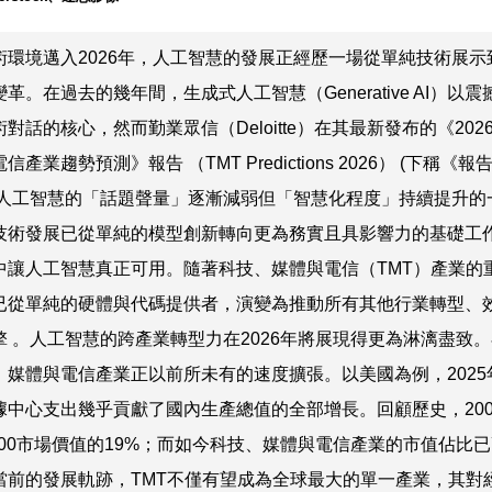
術環境邁入2026年，人工智慧的發展正經歷一場從單純技術展示
革。在過去的幾年間，生成式人工智慧（Generative AI）以
對話的核心，然而勤業眾信（Deloitte）在其最新發布的《202
產業趨勢預測》報告 （TMT Predictions 2026） (下稱《
將是人工智慧的「話題聲量」逐漸減弱但「智慧化程度」持續提升的
技術發展已從單純的模型創新轉向更為務實且具影響力的基礎工
中讓人工智慧真正可用。隨著科技、媒體與電信（TMT）產業的
已從單純的硬體與代碼提供者，演變為推動所有其他行業轉型、
擎 。人工智慧的跨產業轉型力在2026年將展現得更為淋漓盡致
、媒體與電信產業正以前所未有的速度擴張。以美國為例，2025
據中心支出幾乎貢獻了國內生產總值的全部增長。回顧歷史，200
P 500市場價值的19%；而如今科技、媒體與電信產業的市值佔比
照當前的發展軌跡，TMT不僅有望成為全球最大的單一產業，其對