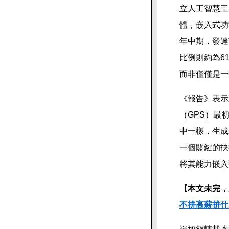
立人工智慧工
體，嵌入式功
年中期，發達
比例則約為6
而非僅僅是一
《報告》表示
（GPS）最
中一樣，生成
一個關鍵的抉
將其能力嵌入
【本文未完，
不拚高薪拚什