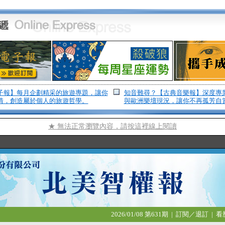
子報】每月企劃精采的旅遊專題，讓你
知音難尋？【古典音樂報】深度專
情，創造屬於個人的旅遊哲學。
與歐洲樂壇現況，讓你不再孤芳自
★ 無法正常瀏覽內容，請按這裡線上閱讀
2026/01/08 第631期
|
訂閱／退訂
|
看