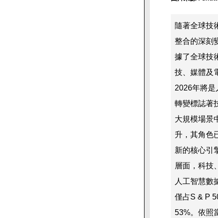
隨著全球技
整合的深刻變
據了全球技術
技、媒體及電信
2026年
轉變標誌著
大規模場景
升，其角色
新的核心引
層面，科技
人工智慧數
僅占S & 
53%。依