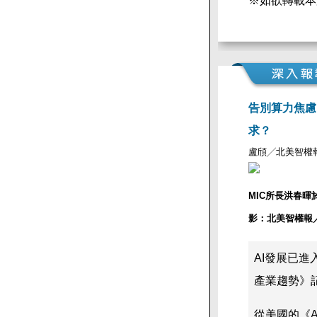
※如欲轉載本
告別算力焦慮
求？
盧頎╱北美智權
MIC所長洪春暉
影：北美智權報
AI發展已進
產業趨勢》
從美國的《