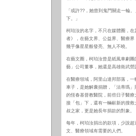
「或許??，她曾到鬼門關走一輪
下。」
柯珀汝的名字，不只在媒體圈，在
者》，在藝文界、公益界、醫療界，
幾乎像星星般發亮、無人不曉。
在藝文圈，柯珀汝曾是紙風車劇團
藝」公司董事，她還是高雄衛武營
在醫療領域，阿里山達邦部落，一
車子，是她解囊捐贈，「法蒂瑪」
的恆春基督教醫院，前些日子醫療
接「包」下，還有一輛嶄新的搜救
叔之家，更是她長年捐款的對象。
每年，柯珀汝捐出的款項，少說超過
文、醫療領域有需要的人們。