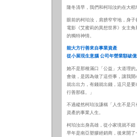
隆冬清早，我們和柯珀汝約在大稻
眼前的柯珀汝，肩膀窄窄地，身子
電影《艾蜜莉的異想世界》女主角
的獨特神情。
能大方行善來自事業資產
從小展現生意腦 公司年營業額破億
她不是那種滿口「公益」大道理的
會做，是因為做了這些事，讓我開
就出出力，有錢就出錢，這只是要
行善那樣。」
不過縱然柯珀汝謙稱「人生不是只
資產的事業人生。
柯珀汝出身高雄，從小家境就不錯
早年是南亞塑膠經銷商，後來開了