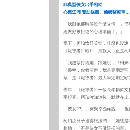
非典型俠女出手相助
心懷江湖 贊助媒體、偏鄉醫療車…
「我跟她那時候沒什麼交情。」但
經做好被拒絕的心理準備了。」
當下，柯珀汝只笑笑，什麼也沒說，
《報導者》帳戶，捐款人，正是柯
「我趕緊打給她，跟她說，『柯姊
「榮幸，你看清楚，我是定期定額
歇，是《報導者》最大筆定期定額
去年，《報導者》一位長年捐款支
字預算。柯珀汝知道後，默默在上、
「俠女??。」何榮幸歪頭說，「
柯珀汝日子過得很滋潤，「她總是
相助，「不是俠女不做這樣的事。