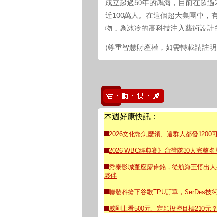
成立超過50年的鴻海，目前在超過
近100萬人。在這個超大集團中，
物，為冰冷的高科技注入藝術設計
(尊重智慧財產權，如需轉載請註
本週好康快訊：
2026文化幣怎麼領、這群人都發12
2026 WBC經典賽》台灣隊30人完
秀泰影城董座廖偉銘，從航海王悟出人
夥伴
聯發科搶下谷歌TPU訂單，SerDes
威剛上看500元、定穎投控目標210