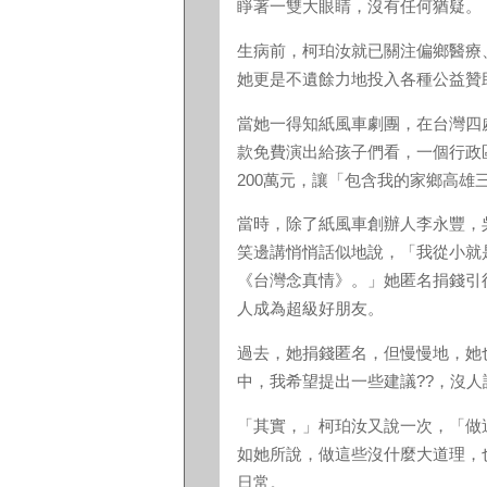
睜著一雙大眼睛，沒有任何猶疑。
生病前，柯珀汝就已關注偏鄉醫療
她更是不遺餘力地投入各種公益贊
當她一得知紙風車劇團，在台灣四
款免費演出給孩子們看，一個行政
200萬元，讓「包含我的家鄉高雄
當時，除了紙風車創辦人李永豐，
笑邊講悄悄話似地說，「我從小就
《台灣念真情》。」她匿名捐錢引
人成為超級好朋友。
過去，她捐錢匿名，但慢慢地，她
中，我希望提出一些建議??，沒
「其實，」柯珀汝又說一次，「做
如她所說，做這些沒什麼大道理，
日常。