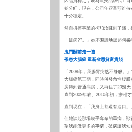
因品質穩定，成為歐美品牌代工首選
始分紅，現在，公司年營業額維持在
十分穩定。
然而拚搏事業的柯珀汝賺到了錢，
「破病??。」她不避諱地談起何
鬼門關前走一遭
罹患大腸癌 重新省思貧富貴賤
「2008年，我腸胃突然不舒服。
大腸癌第三期，同時併發急性腹膜
房轉到普通病房，又再住了20幾
直到2009年底、2010年初，療程
直到現在，「我身上都還有造口。」
但她談起那場幾乎奪命的重病，顯
望我能做更多的事情，破病讓我知