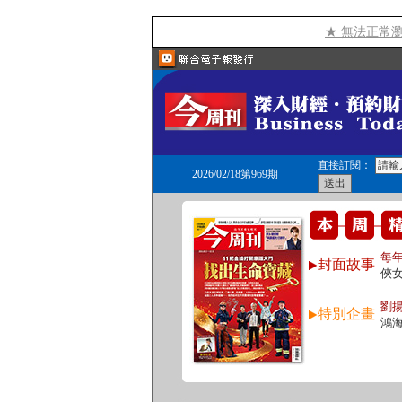
★ 無法正常
直接訂閱：
2026/02/18第969期
每
封面故事
俠
劉
特別企畫
鴻