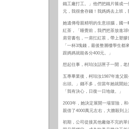
鐵工廠打工。」他們把鐵片箍成一
元，我很會存錢！我媽媽去上班，
她遺傳母親精明的生意頭腦，國一
紅茶，「睡覺前，我們把茶放進3
肩背書包，一肩扛紅茶，帶上塑膠
「一杯3塊錢，最後整層樓學生都來
跟媽媽就能各分400元。」
想起往事，柯珀汝話匣子一開，老
五專畢業後，柯珀汝1987年進父
出頭。」錢不多，但當年她就開始
「我有決心，日復一日地做。」
2003年，她決定展開一場冒險，
親借了4000萬元左右，大膽殺到
初期，公司從接其他廠做不完的單