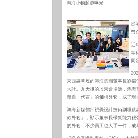
鴻海小物起源曝光
從
營
近
等
同
2
來西裝革履的鴻海集團董事長劉揚
大計。九天後的股東會場邊，鴻海
親自「代言」的鋪棉外套，成了現
鴻海新媒體部視覺設計技術副理蔡
款外套」，顯示董事長帶貨能力很強
的外套，不少員工也人手一件，成