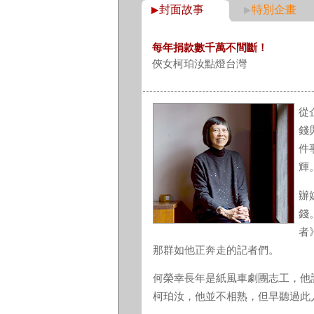
封面故事
特別企畫
每年捐款數千萬不間斷！
俠女柯珀汝點燈台灣
從
錢
件
輝
辦
錢
者
那群如他正奔走的記者們。
何榮幸長年是紙風車劇團志工，他
柯珀汝，他並不相熟，但早聽過此