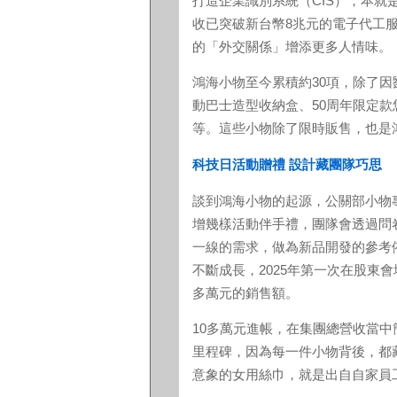
打造企業識別系統（CIS），本
收已突破新台幣8兆元的電子代工
的「外交關係」增添更多人情味。
鴻海小物至今累積約30項，除了
動巴士造型收納盒、50周年限定
等。這些小物除了限時販售，也是
科技日活動贈禮 設計藏團隊巧思
談到鴻海小物的起源，公關部小物
增幾樣活動伴手禮，團隊會透過問
一線的需求，做為新品開發的參考
不斷成長，2025年第一次在股東
多萬元的銷售額。
10多萬元進帳，在集團總營收當
里程碑，因為每一件小物背後，都
意象的女用絲巾，就是出自自家員