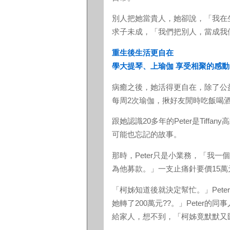
別人把她當貴人，她卻說，「我在
求子未成，「我們把別人，當成我
重生後生活更自在
學大提琴、上瑜伽 享受相聚的感動
病癒之後，她活得更自在，除了公
每周2次瑜伽，揪好友閒時吃飯喝
跟她認識20多年的Peter是Tiff
可能也忘記的故事。
那時，Peter只是小業務，「我
為他募款。」一支止痛針要價15萬
「柯姊知道後就決定幫忙。」Pete
她轉了200萬元??。」Peter的
給家人，想不到，「柯姊竟默默又匯