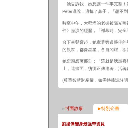
「她告訴我，她想讓一件事完整！
Peter邊說，邊擤了鼻子，「想
時至中午，大稻埕的老街被陽光照
件》臨演的經歷，「謝幕時，完全
台下掌聲響起，她牽著旁邊夥伴的
的觀眾，都像星星，各自閃耀，卻
她歪頭想著那刻：「這就是我最喜
上，這畫面，彷彿正傳達著：活著
(尊重智慧財產權，如需轉載請註
封面故事
特別企畫
劉揚偉變身最強帶貨員