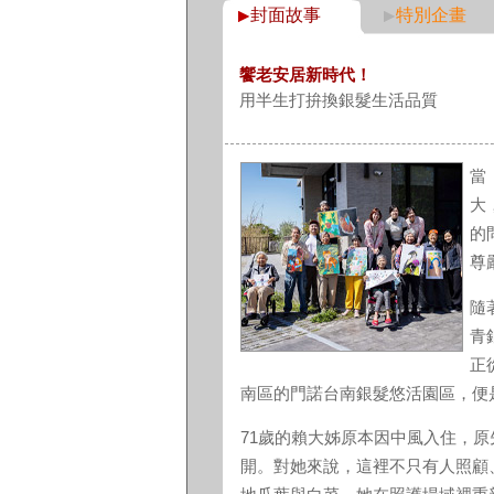
封面故事
特別企畫
饗老安居新時代！
用半生打拚換銀髮生活品質
當
大
的
尊
隨
青
正
南區的門諾台南銀髮悠活園區，便
71歲的賴大姊原本因中風入住，
開。對她來說，這裡不只有人照顧