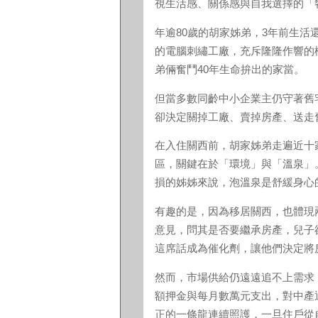
視生活感、關係感與自我選擇的「
年逾80歲的胡家姊弟，3年前生活
的電腦刺繡工廠，充斥隆隆作響的
弟倆奮鬥40年生命拚出的家當。
但當多數同齡中小企業主仍守著舊
卻決定關掉工廠、賣掉房產、送走
在入住關西前，胡家姊弟走遍近十
區，關鍵在於「環境」與「溫泉」
損的姊姊來說，泡溫泉是舒緩身心
有趣的是，因為移居關西，也體現
意見，問其是否要繼承房產，兒子
這席話成為催化劑，讓他們決定將
然而，市場供給仍遠遠追不上需求
額押金與每月數萬元支出，對中產
正的一條龍連續照護，一旦住戶從