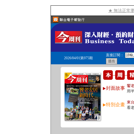
★ 無法正常
直接訂閱：
2026/04/01第975期
饗
封面故事
用
東
特別企畫
看老