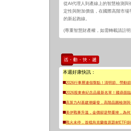
從AI代理人到產線上的智慧檢測與
定性與附加價值，在國際高階市場
的新起跑線。
(尊重智慧財產權，如需轉載請註
本週好康快訊：
2026行事曆連假盤點！清明節、勞動
2026股東會紀念品最新名單！國鼎面臨
高算力AI基建潮爆發，高階晶圓檢測
美伊戰事升溫，金價卻逆勢重挫，為何
戰火未停，首檔烏克蘭復原題材ETF