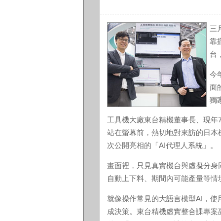
三
靠
台
今
面
獨
工具機大廠東台精機董事長、現年
站在螢幕前，熱切地對來訪的日本機
次公開亮相的「AI代理人系統」。
畫面裡，只見真實機台與虛擬分身
自動上下料、期間內可能產量等情
就像操作常見的大語言模型AI，
成決策。東台精機虛實整合課專案