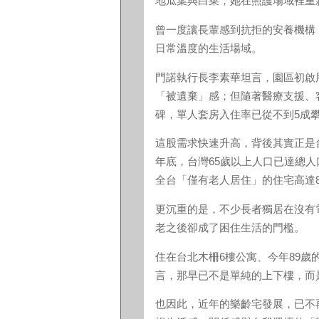
地瓜葉與白菜，她在照護場域裡重
曾一度讓長輩感到抗拒的安養機構
日常溫度的生活場域。
門諾執行長李素華坦言，園區初啟
「被遺棄」感；但隨著醫療支援、
碑，單人套房入住率已從不到5成攀
這股需求快速升高，背後其實正是台
年底，台灣65歲以上人口已達總人
全台「僅有老人居住」的住宅高達8
更沉重的是，不少長者獨居在沒有
老之後卻成了困住生活的門檻。
住在台北木柵6樓公寓、今年89歲
言，那早已不是單純的上下樓，而
也因此，近年的樂齡宅發展，已不