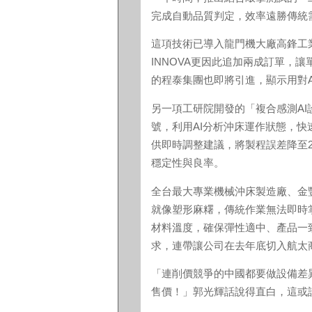
完成自動品質判定，效率遠勝傳統
這項技術已導入龍門機大廠高鋒工
INNOVA更因此追加兩成訂單，讓
的程泰集團也即將引進，顯示用對
另一項工研院開發的「複合感測A
號，利用AI分析沖床運作狀態，
供即時調整建議，將製程誤差降至2
穩定性與良率。
全台最大專業機械沖床製造廠、金
就像塑形麻糬，傳統作業無法即時
材料溫度，確保彈性適中、產品一
求，連帶讓公司在去年底切入航太
「連削價競爭的中國都要做設備差
售價！」郭光輝話說得直白，這或