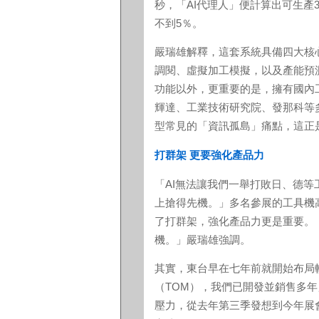
秒，「AI代理人」便計算出可生產
不到5％。
嚴瑞雄解釋，這套系統具備四大核
調閱、虛擬加工模擬，以及產能預
功能以外，更重要的是，擁有國內
輝達、工業技術研究院、發那科等
型常見的「資訊孤島」痛點，這正
打群架 更要強化產品力
「AI無法讓我們一舉打敗日、德
上搶得先機。」多名參展的工具機
了打群架，強化產品力更是重要。
機。」嚴瑞雄強調。
其實，東台早在七年前就開始布局
（TOM），我們已開發並銷售多
壓力，從去年第三季發想到今年展