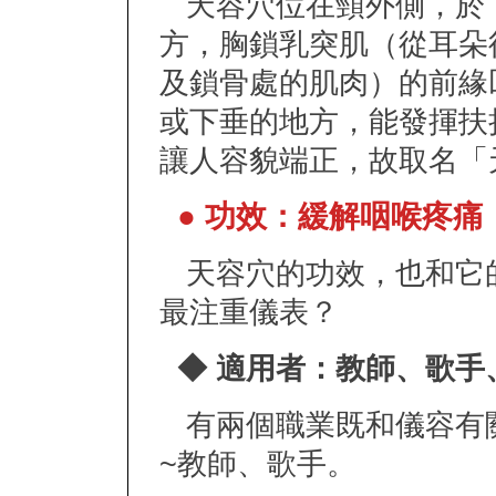
天容穴位在頸外側，於
方，胸鎖乳突肌（從耳朵
及鎖骨處的肌肉）的前緣
或下垂的地方，能發揮扶
讓人容貌端正，故取名「
● 功效：緩解咽喉疼痛
天容穴的功效，也和它
最注重儀表？
◆ 適用者：教師、歌手
有兩個職業既和儀容有
~教師、歌手。