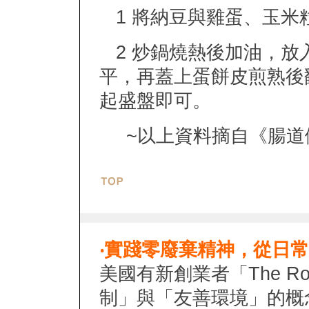
1 將納豆與雞蛋、玉米
2 炒鍋燒熱後加油，放
平，再蓋上蛋餅皮煎熟後
起盛盤即可。
~以上資料摘自
《腸道
‧
實踐零廢棄精神，從日常
美國有新創業者「The R
制」與「友善環境」的概