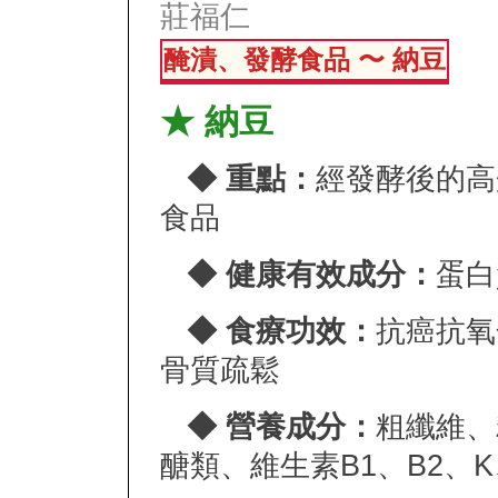
莊福仁
醃漬、發酵食品 〜 納豆
★ 納豆
◆ 重點：
經發酵後的高
食品
◆ 健康有效成分：
蛋白
◆ 食療功效：
抗癌抗氧
骨質疏鬆
◆ 營養成分：
粗纖維、
醣類、維生素B1、B2、