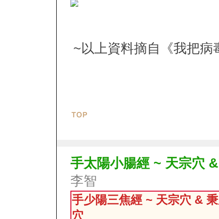
~以上資料摘自
《我把病毒
手太陽小腸經 ~ 天宗穴 &
李智
手少陽三焦經 ~ 天宗穴 & 秉
穴