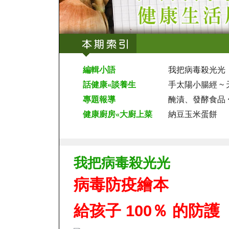
編輯小語
我把病毒殺光光
話健康«談養生
手太陽小腸經 ~ 
專題報導
醃漬、發酵食品 
健康廚房«大廚上菜
納豆玉米蛋餅
我把病毒殺光光
病毒防疫繪本
給孩子 100％ 的防護