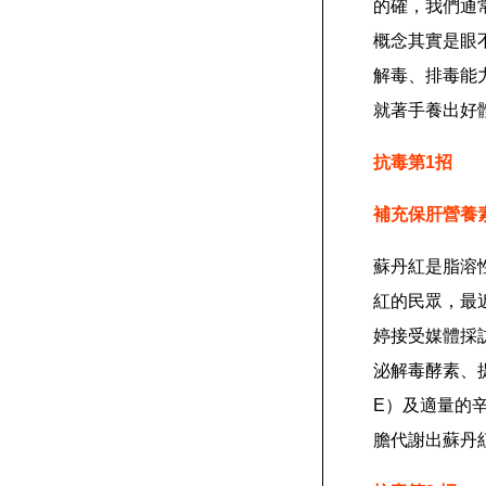
的確，我們通
概念其實是眼
解毒、排毒能
就著手養出好
抗毒第1招
補充保肝營養
蘇丹紅是脂溶
紅的民眾，最
婷接受媒體採
泌解毒酵素、
E）及適量的
膽代謝出蘇丹