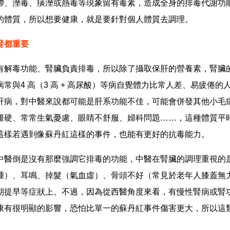
滯、溼毒、痰溼或熱毒等現象留有毒素，造成全身的排毒代謝功
的體質，所以想要健康，就是要針對個人體質去調理。
腎都重要
有解毒功能、腎臟負責排毒，所以除了攝取保肝的營養素，腎臟
常與4 高（3 高 + 高尿酸）等病自覺體力比常人差、易疲倦的
肝病，對中醫來說都可能是肝系功能不佳，可能會併發其他小毛
僵硬、常常生氣憂慮、眼睛不舒服、婦科問題……，這種體質平
這樣若遇到像蘇丹紅這樣的事件，也能有更好的抗毒能力。
中醫倒是沒有那麼強調它排毒的功能，中醫在腎臟的調理重視的
腫）、耳鳴、掉髮（氣血虛）、骨頭不好（常見於老年人膝蓋無
期提早等症狀上。不過，因為從西醫角度來看，有慢性腎病或腎
康有很明顯的影響，恐怕比單一的蘇丹紅事件傷害更大，所以這