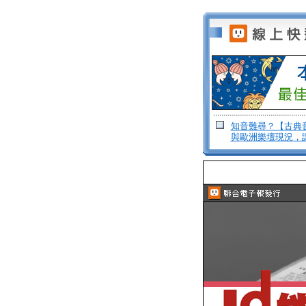
知音難尋？【古典
與歐洲樂壇現況，