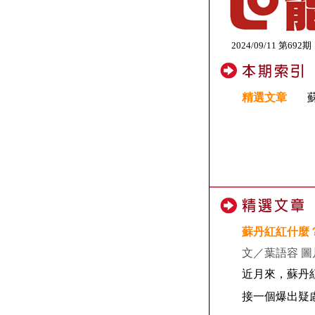
2024/09/11 第692期
精選文章
蘇丹紅紅什麼
文／葉語容 
近月來，蘇丹
接一個爆出疑