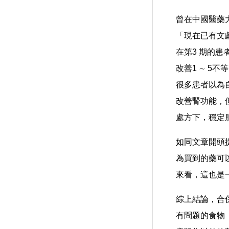
曾在中國醫藥
「現在已有文
在第3 期的患者
改善1 ∼ 
很多患者以為
改善腎功能，
處方下，穩定
如同文章開頭
為買到的藥可
來看，這也是
綜上結論，合
有問題的食物