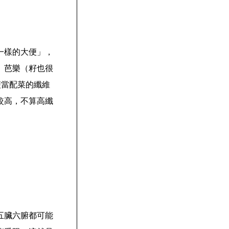
一樣的大便」，
、芭樂（籽也很
個便當配菜的纖維
較高，不算高纖
五臟六腑都可能