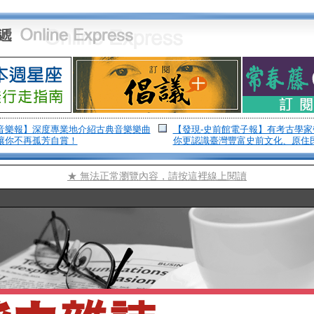
音樂報】深度專業地介紹古典音樂樂曲
【發現-史前館電子報】有考古學
讓你不再孤芳自賞！
你更認識臺灣豐富史前文化、原住
★ 無法正常瀏覽內容，請按這裡線上閱讀