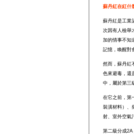
蘇丹紅在紅什
蘇丹紅是工業
次因有人檢舉
加的情事不知
記憶，喚醒對
然而，蘇丹紅
色來避毒，還是
中，屬於第三
在它之前，第
裝潢材料）、
射、室外空氣
第二級分成2A