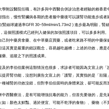
大學附設醫院任職，有許多與中西醫合併診治患者經驗的賴香君
獻指出，慢性腎臟病各期的患者服中藥後可以讓腎功能進步或者
(腎絲球濾過率GFR 30~59ml/min/1.73m2 ) 進步最為明顯
5不等，這個照護模式已經列入健保的加強照護項目，可以多多利用
自己到中藥房拿藥、在中草藥店買藥，或者吃來路不明的中藥保
但這其實是嚴重的錯誤觀念，容易越吃越糟；上述的功效，應是
服藥、追蹤之下的照護成果。
提及的李伯伯案例這類情況也很多，求診者可能因為文宣上的「
以提昇腎功能，沒想到廣告文宣上的「護腎」其實指的是「壯陽
一種補腎的功效沒錯，但對李伯伯當時的身體來說，卻可能反而
併中西醫療法，是有可能增強抗毒的能力，但首先要做的，是先
（如：顏色太鮮豔、過於便宜、可能不乾淨的食物）、藥物（不