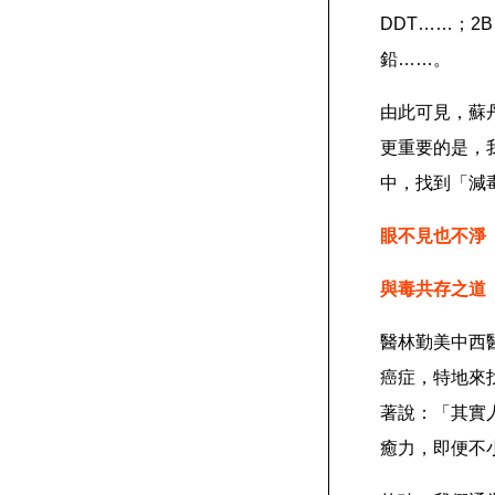
DDT……；
鉛……。
由此可見，蘇
更重要的是，
中，找到「減
眼不見也不淨
與毒共存之道
醫林勤美中西
癌症，特地來
著說：「其實
癒力，即便不