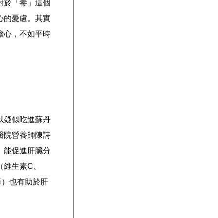
對於「毒」這個
心的憂慮。其實
擔心，不如平時
以疑似吃進蘇丹
醫院營養師陳詩
）能促進肝臟分
（維生素C、
等）也有助於肝