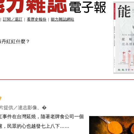
|
訂閱／退訂
|
看歷史報份
|
能力雜誌網站
蘇丹紅紅什麼？
？
圖片提供／達志影像、�
紅事件在台灣延燒，隨著老牌食公司一個
慮，民眾的心也越發七上八下……