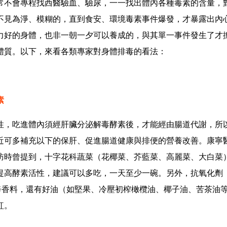
常不會專程找西醫驗血、驗尿，一一找出體內各種毒素的含量，
不見為淨、模糊的，直到食安、環境毒素事件爆發，才暴露出內
力好的身體，也非一朝一夕可以養成的，與其單一事件發生了才
體質。以下，來看各類專家對身體排毒的看法：
素
性，吃進體內須經肝臟分泌解毒酵素後，才能經由腸道代謝，所
近可多補充以下的保肝、促進腸道健康與排便的營養改善。康寧
訪時曾提到，十字花科蔬菜（花椰菜、芥藍菜、高麗菜、大白菜
提高酵素活性，建議可以多吃，一天至少一碗。另外，抗氧化劑
辛香料，還有好油（如堅果、冷壓初榨橄欖油、椰子油、苦茶油
紅。