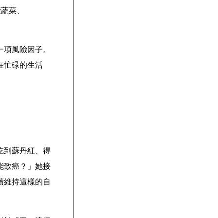
漬蔬菜、
一項風險因子。
在忙碌的生活
吃到蘇丹紅、得
能致癌？」她接
續維持這樣的自