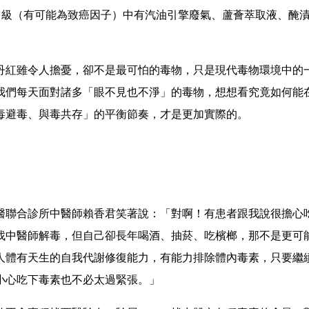
2B 級（有可能為致癌因子）中有汽油引擎廢氣、蘆薈萃取液、醃
丹紅雖令人擔憂，卻不是最可怕的毒物，只是現代毒物環境中的
我們每天面對諸多「眼不見也不淨」的毒物，想想看究竟如何能
毒避毒、與毒共存」的平衡節奏，才是更加實際的。
醫聯合診所中醫師賴香君笑著說：「對啊！有患者跟我說很擔心
找中醫師解毒，但自己卻長年喝酒、抽菸、吃檳榔，那不是更可
人體有天生的自我代謝修復能力，有能力排除體內毒素，只要繼
小心吃下毒素也不必太過緊張。」