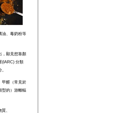
溝油、毒奶粉等
出，顯見想靠顏
ARC) 分類
分。
、甲醛（常見於
類型的）游離輻
物質、