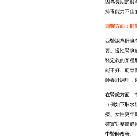
因為長期的瘀
排毒能力不佳
西醫方面：肝
西醫認為肝臟
要。慢性腎臟病
醫定義的某種
能不好、筋骨
師養肝調理，
在腎臟方面，
（例如下肢水
痿、女性更年
確實對整體健
中醫師改善。