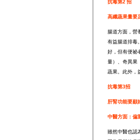
抗毒第2 招
高纖蔬果量要
腸道方面，營
有益腸道排毒
好，但有便祕者
量）、奇異果
蔬果。此外，
抗毒第3招
肝腎功能要顧
中醫方面：偏
雖然中醫也認