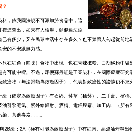
麼？
染料，依我國法規不可添加於食品中，這
才接連查出，如未有人檢舉，類似違法添
道已有多少，又在民眾生活中存在多久？也不禁讓人勾起從前地
食安的不安跟無力感。
不只在紅色（辣味）食物中出現，也在青辣椒粉、白胡椒粉中驗
有可能中標。不過，即便蘇丹紅是工業染料，在國際癌症研究署(I
級致癌物（無法歸類為致癌因子），代表對致癌性的證據仍不充
一級（確定為致癌因子）有石綿、菸草（抽菸）、二手菸、檳榔
柴油引擎廢氣、紫外線輻射、酒精、電銲煙霧、加工肉、（所有
污染、黃麴毒素……。
 與2B級；2A（極有可能為致癌因子）中有紅肉、高溫油炸釋出