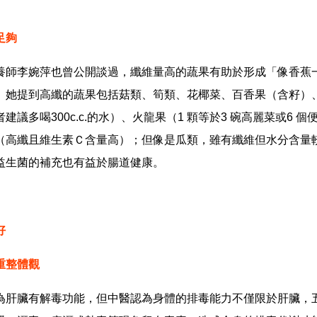
足夠
養師李婉萍也曾公開談過，纖維量高的蔬果有助於形成「像香蕉
。她提到高纖的蔬果包括菇類、筍類、花椰菜、百香果（含籽）
建議多喝300c.c.的水）、火龍果（1 顆等於3 碗高麗菜或6 
（高纖且維生素Ｃ含量高）；但像是瓜類，雖有纖維但水分含量
益生菌的補充也有益於腸道健康。
好
重整體觀
為肝臟有解毒功能，但中醫認為身體的排毒能力不僅限於肝臟，