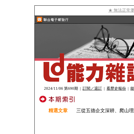
★ 無法正常
2024/11/06 第690期
|
訂閱／退訂
|
看歷史報份
|
精選文章
三從五德企文深耕、爬山理