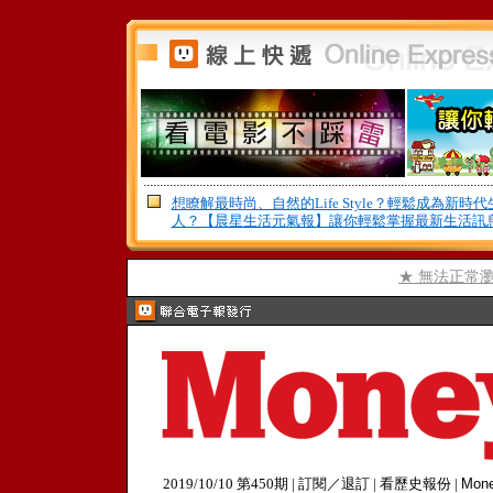
想瞭解最時尚、自然的Life Style？輕鬆成為新時
人？【晨星生活元氣報】讓你輕鬆掌握最新生活訊
★ 無法正常
2019/10/10 第450期
|
訂閱／退訂
|
看歷史報份
|
Mon