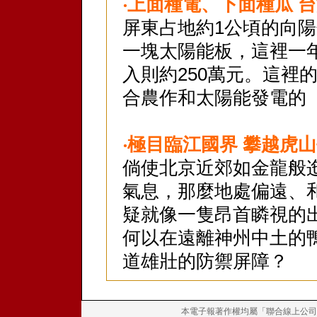
‧
上面種電、下面種瓜 
屏東占地約1公頃的向
一塊太陽能板，這裡一年
入則約250萬元。這裡
合農作和太陽能發電的
‧
極目臨江國界 攀越虎
倘使北京近郊如金龍般
氣息，那麼地處偏遠、
疑就像一隻昂首瞵視的
何以在遠離神州中土的
道雄壯的防禦屏障？
本電子報著作權均屬「聯合線上公司