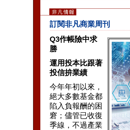
訂閱非凡商業周刊
Q3作帳險中求
勝
運用投本比跟著
投信拚業績
今年年初以來，
絕大多數基金都
陷入負報酬的困
窘；儘管已收復
季線，不過產業