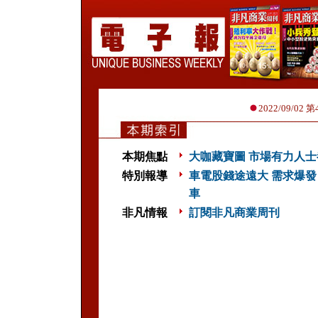
2022/09/02 
本期焦點
大咖藏寶圖 市場有力人
特別報導
車電股錢途遠大 需求爆發
車
非凡情報
訂閱非凡商業周刊