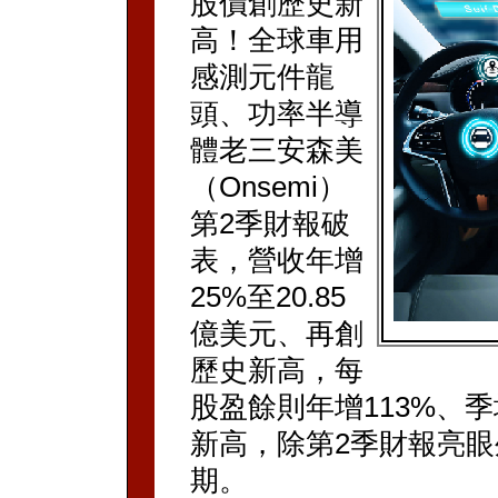
股價創歷史新
高！全球車用
感測元件龍
頭、功率半導
體老三安森美
（Onsemi）
第2季財報破
表，營收年增
25%至20.85
億美元、再創
歷史新高，每
股盈餘則年增113%、季增
新高，除第2季財報亮
期。