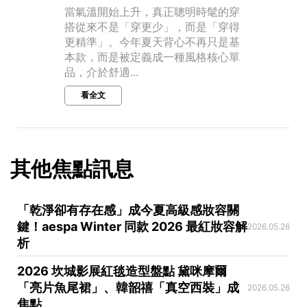
當氣溫開始上升，真正聰明時髦的穿
搭從來不是「穿更少」，而是「穿得
更精準」。今年夏天背心不再只是基
本款，而是被定義成一種風格核心單
品，介於舒適...
看全文
其他焦點訊息
「乾淨卻有存在感」成今夏高級感妝容關
鍵！aespa Winter 同款 2026 最紅妝容解
2026.05.26
析
2026 坎城影展紅毯造型盤點 黛咪摩爾
「亮片魚尾裙」、韓韶禧「真空西裝」成
2026.05.26
焦點