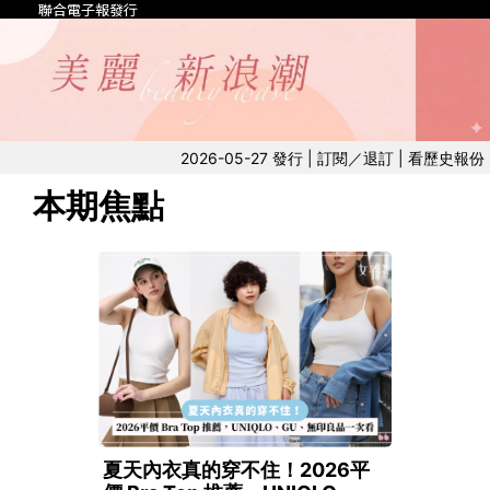
聯合電子報發行
2026-05-27 發行 |
訂閱／退訂
|
看歷史報份
本期焦點
夏天內衣真的穿不住！2026平