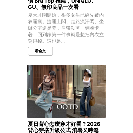
價 Bra Top 推薦，UNIQLO、
GU、無印良品一次看
夏天才剛開始，很多女生已經先被內
衣逼瘋。捷運上悶、走路流汗悶、坐
辦公室還是悶，肩帶勒著、鋼圈卡
著，回到家第一件事就是想把內衣立
刻甩掉。這也是...
看全文
夏日背心怎麼穿才好看？2026
背心穿搭升級公式 消暑又時髦