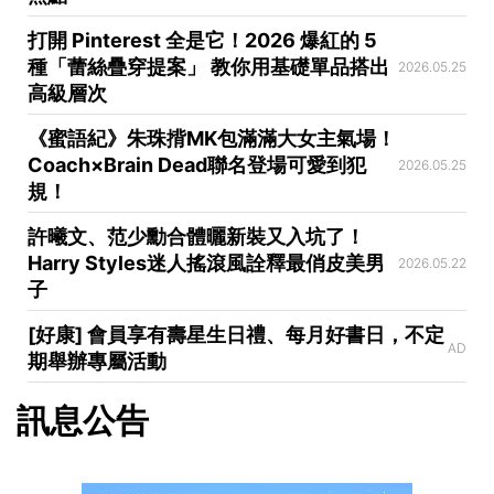
打開 Pinterest 全是它！2026 爆紅的 5
種「蕾絲疊穿提案」 教你用基礎單品搭出
2026.05.25
高級層次
《蜜語紀》朱珠揹MK包滿滿大女主氣場！
Coach×Brain Dead聯名登場可愛到犯
2026.05.25
規！
許曦文、范少勳合體曬新裝又入坑了！
Harry Styles迷人搖滾風詮釋最俏皮美男
2026.05.22
子
[好康] 會員享有壽星生日禮、每月好書日，不定
AD
期舉辦專屬活動
訊息公告