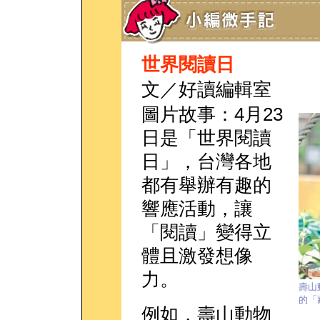
世界閱讀日
文／好讀編輯室
圖片故事：4月23
日是「世界閱讀
日」，台灣各地
都有舉辦有趣的
響應活動，讓
「閱讀」變得立
體且激發想像
力。
壽山
的「
例如，壽山動物