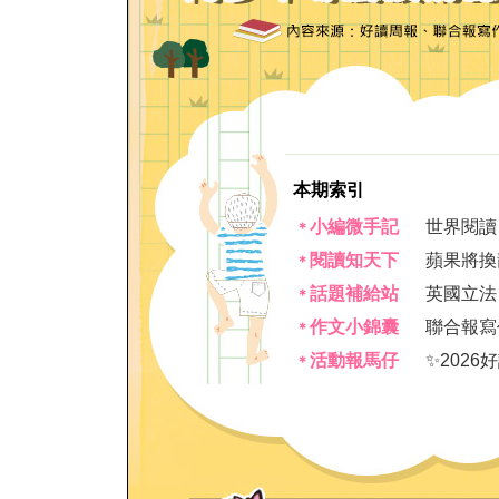
本期索引
小編微手記
世界閱讀
＊
閱讀知天下
蘋果將換
＊
話題補給站
英國立法
＊
作文小錦囊
聯合報寫
＊
活動報馬仔
✨202
＊