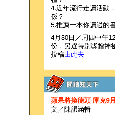
4.近年流行走讀活動
係？
5.推薦一本你讀過的
4月30日／周四中午1
份，另選特別獎贈神
投稿
由此去
蘋果將換龍頭 庫克9
文／陳韻涵輯