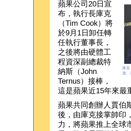
蘋果公司20日宣
布，執行長庫克
（Tim Cook）將
於9月1日卸任轉
任執行董事長，
之後將由硬體工
程資深副總裁特
庫克
納斯（John
透、
Ternus）接棒，
這是蘋果近15年來最
蘋果共同創辦人賈伯斯（S
後，由庫克接掌帥印
力，將蘋果推上全球