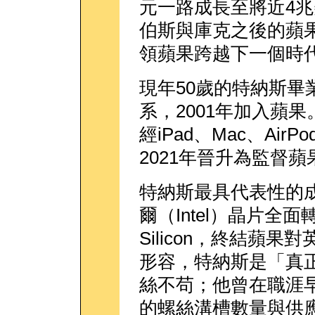
元一路成長至將近4
伯斯與庫克之後的蘋
領蘋果跨越下一個時
現年50歲的特納斯畢
系，2001年加入蘋
經iPad、Mac、Ai
2021年晉升為監督
特納斯最具代表性的成
爾（Intel）晶片全面
Silicon，終結蘋
形容，特納斯是「真
絲不苟；他曾在職涯
的螺絲溝槽數量與供