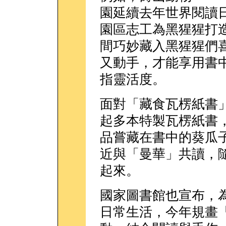
園延續去年世界閱讀
園區志工為黑猩猩打
間巧妙藏入黑猩猩們
又動手，才能享用書
指靈活度。
面對「藏食瓦楞紙書
起多本特製瓦楞紙書
品嘗藏在書中的葵瓜
近與「曼華」共讀，
起來。
國家圖書館也宣布，
日常生活，今年規畫