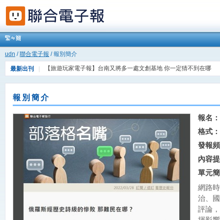
udn
/
聯合電子報
/ 報別簡介
【旅遊玩家電子報】台南又將多一處文創基地 你一定猜不到在哪
最新出刊
｜
【FIND科技報】AI披白袍，AI成為醫療界的新寵兒
報別簡介
報名：
格式：
發報頻
內容提
單元簡
網路時
治、國
評論，
揮影響