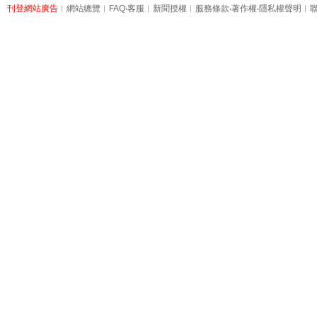
刊登網站廣告
︱
網站總覽
︱
FAQ
‧
客服
︱
新聞授權
︱
服務條款
‧
著作權
‧
隱私權聲明
︱