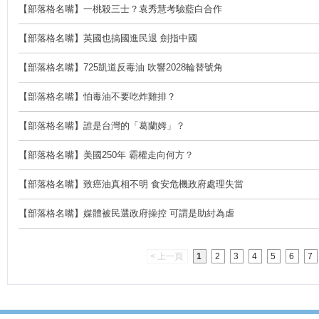
【部落格名嘴】一桃殺三士？袁秀慧考驗藍白合作
【部落格名嘴】英國也搞國進民退 劍指中國
【部落格名嘴】725凱道反毒油 吹響2028輪替號角
【部落格名嘴】怕毒油不要吃炸雞排？
【部落格名嘴】誰是台灣的「葛蘭姆」？
【部落格名嘴】美國250年 霸權走向何方？
【部落格名嘴】致癌油真相不明 食安危機政府處理失當
【部落格名嘴】媒體被民選政府操控 可謂是助紂為虐
< 上一頁
1
2
3
4
5
6
7