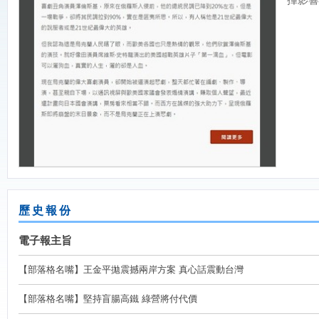
歷史報份
電子報主旨
【部落格名嘴】王金平拋震撼兩岸方案 真心話震動台灣
【部落格名嘴】堅持盲腸高鐵 綠營將付代價