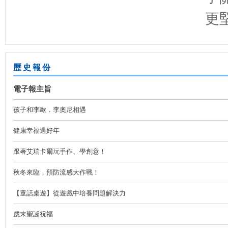
更
歷史報份
電子報主旨
孩子和李歐．李奧尼相遇
健康幸福過好年
跟著艾瑞卡爾玩手作、學創意！
秋冬來臨，預防流感大作戰！
【童話桌遊】從遊戲中培養問題解決力
歲末聖誕祝福