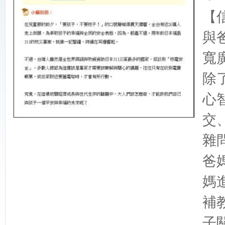
【
與
寬
除
心
交
雜
爸
媽
補
子