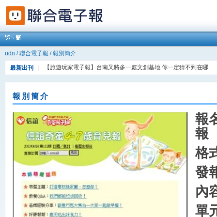
udn
/
聯合電子報
/ 報別簡介
【旅遊玩家電子報】台南又將多一處文創基地 你一定猜不到在哪
最新出刊
｜
【FIND科技報】AI披白袍，AI成為醫療界的新寵兒
報別簡介
報
報
格
發
內
單