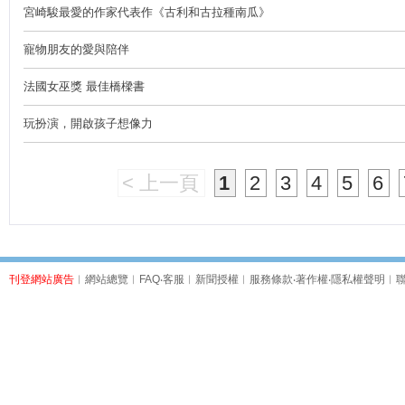
宮崎駿最愛的作家代表作《古利和古拉種南瓜》
寵物朋友的愛與陪伴
法國女巫獎 最佳橋樑書
玩扮演，開啟孩子想像力
< 上一頁
1
2
3
4
5
6
刊登網站廣告
︱
網站總覽
︱
FAQ
‧
客服
︱
新聞授權
︱
服務條款
‧
著作權
‧
隱私權聲明
︱