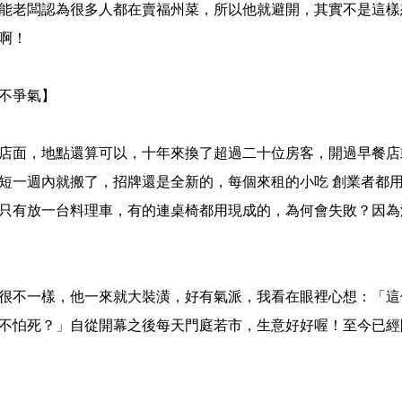
能老闆認為很多人都在賣福州菜，所以他就避開，其實不是這樣
啊！
不爭氣】
店面，地點還算可以，十年來換了超過二十位房客，開過早餐店
短一週內就搬了，招牌還是全新的，每個來租的小吃 創業者都
只有放一台料理車，有的連桌椅都用現成的，為何會失敗？因為
很不一樣，他一來就大裝潢，好有氣派，我看在眼裡心想：「這
不怕死？」自從開幕之後每天門庭若市，生意好好喔！至今已經