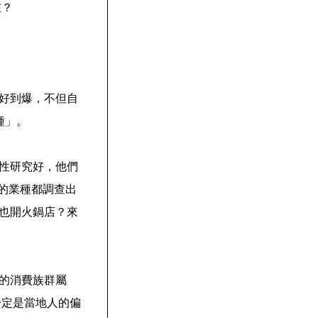
在？
好到爆，不但自
種」。
性研究好，他們
店的業種都調查出
也開火鍋店？來
的消費族群屬
一定是當地人的偏