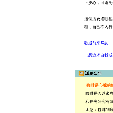
下決心，可避免
這個店要選哪種
種，自己不內行
歡迎前來拜訪 
（想追求自我成
‧
咖啡是心臟的
咖啡長久以來
和長壽研究有
困惑：咖啡到