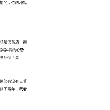
想的，你的地點
或是便當店、麵
用試試看的心態，
沒那個「氛
傢伙有沒有去算
開了兩年，我看