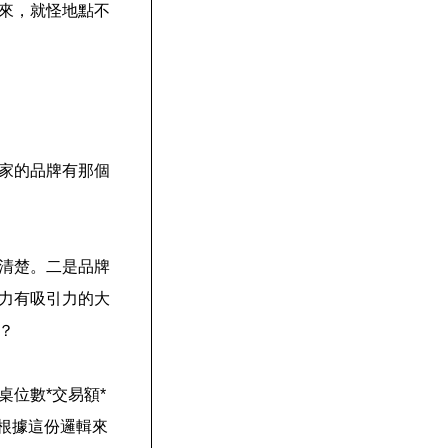
來，就怪地點不
家的品牌有那個
清楚。二是品牌
力有吸引力的大
？
位數*交易額*
，根據這份邏輯來