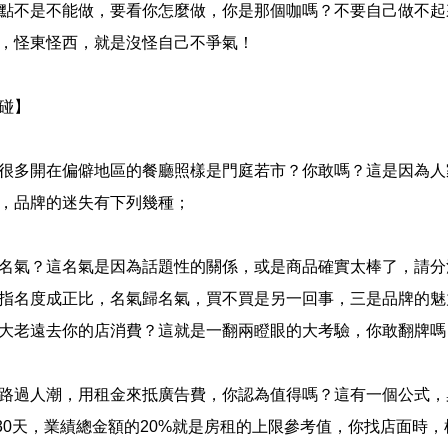
點不是不能做，要看你怎麼做，你是那個咖嗎？不要自己做不起
，怪東怪西，就是沒怪自己不爭氣！
碰】
很多開在偏僻地區的餐廳照樣是門庭若市？你敢嗎？這是因為人
，品牌的迷失有下列幾種；
名氣？這名氣是因為話題性的關係，或是商品確實太棒了，請分
指名度成正比，名氣歸名氣，買不買是另一回事，三是品牌的魅
大老遠去你的店消費？這就是一翻兩瞪眼的大考驗，你敢翻牌嗎
路過人潮，用租金來抵廣告費，你認為值得嗎？這有一個公式，桌
番*30天，業績總金額的20%就是房租的上限參考值，你找店面時