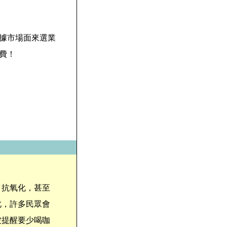
據市場面來選業
費！
、抗氧化，甚至
此，許多民眾會
被提醒要少喝咖