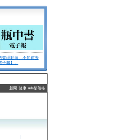
的管理動向、不知何去
電子報】。
新聞
健康
udn部落格
訂閱／退訂
|
看歷史報份