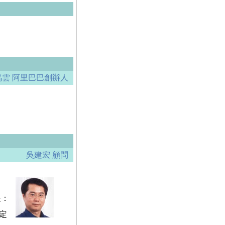
馬雲 阿里巴巴創辦人
吳建宏 顧問
是：
定