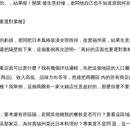
的。」結果呢！開業 後生意好慘，老闆他自己也不知道原因何
要選對業種】
的虧損，老闆把日本風格裝潢全部拆掉，改賣福州菜，結果生意
還把隔壁租下來，這個案例再次證明~「再好的店面也要選對業
看店面可以賣什麼？我有幾個評估邏輯，先把這個地區的人口屬
求商品)、收入高低、品味方向等等，然後把商圈區 內的所有商
種？我舉例，這個商圈有一家火鍋店生意超好的，那麼你要不要
，要考慮有所區隔，若開其他種類的餐飲是否可行？要看這區域
區那家店，為何賣福州菜比日本料理好？專業度不是問 題，這