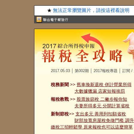
★
無法正常瀏覽圖片，請按這裡看說明
2017.05.03 │ 第002期 │
2017報稅專題
│
訂閱
/
稅務新聞
>>
舊車換新退稅 併計營業所得
大數據獵漏 店家短報挨罰
報稅教戰
>>
股票族節稅 二撇步報你知
夫妻所得多元 分開計算省稅
新制節稅
>>
支出多元 善用列扣額省稅
財部放寬房屋稅免徵門檻 調
繳稅三招輕鬆學 原來報稅也可以這麼簡單