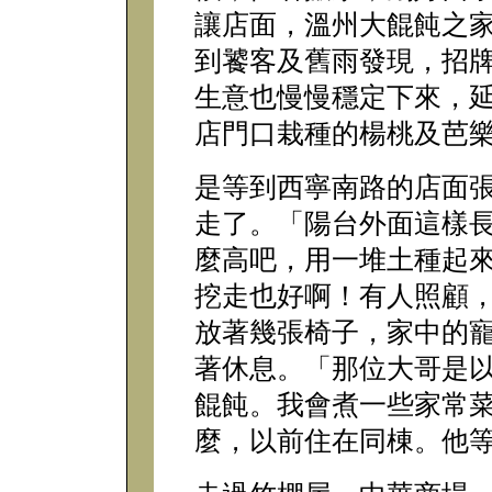
讓店面，溫州大餛飩之
到饕客及舊雨發現，招
生意也慢慢穩定下來，
店門口栽種的楊桃及芭
是等到西寧南路的店面
走了。「陽台外面這樣
麼高吧，用一堆土種起
挖走也好啊！有人照顧
放著幾張椅子，家中的
著休息。「那位大哥是
餛飩。我會煮一些家常
麼，以前住在同棟。他