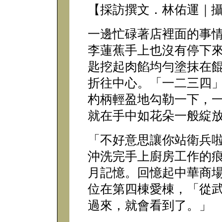
【採訪撰文．林佑運｜攝
一邊忙碌著店裡面的事
李蓮蕉手上也沒有停下
匙挖起肉餡均勻塗抹在
折往中心。「一二三四
杓柄輕盈地勾勒一下，
就在手中如花朵一般綻
「不好意思讓你站衛兵
沖洗完手上廚房工作的
月記憶。回憶起中華商
位在第四棟愛棟，「從
過來，就會看到了。」