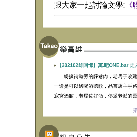
跟大家一起討論文學:
《
【202102雄回憶】萬.吧ONE.ba
紛擾街道旁的靜巷內，老房子改建的萬.
一邊是可以邊喝酒聽歌，品嘗店主手
寂寞酒館，老屋佐好酒，傳遞老派的